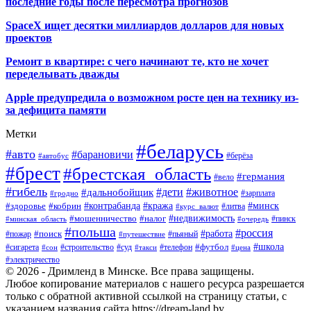
последние годы после пересмотра прогнозов
SpaceX ищет десятки миллиардов долларов для новых
проектов
Ремонт в квартире: с чего начинают те, кто не хочет
переделывать дважды
Apple предупредила о возможном росте цен на технику из-
за дефицита памяти
Метки
#беларусь
#авто
#барановичи
#автобус
#берёза
#брест
#брестская_область
#германия
#вело
#гибель
#дети
#животное
#дальнобойщик
#гродно
#зарплата
#кража
#минск
#здоровье
#контрабанда
#кобрин
#курс_валют
#литва
#недвижимость
#мошенничество
#налог
#пинск
#минская_область
#очередь
#польша
#россия
#работа
#поиск
#пьяный
#пожар
#путешествие
#футбол
#школа
#сигарета
#суд
#телефон
#строительство
#такси
#цена
#сон
#электричество
© 2026 - Дримленд в Минске. Все права защищены.
Любое копирование материалов с нашего ресурса разрешается
только с обратной активной ссылкой на страницу статьи, с
указанием названия сайта https://dream-land.by