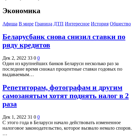
Экономика
Афиша
В мире
Граница
ДТП
Интересное
История
Общество
Беларусбанк снова снизил ставки по
ряду кредитов
Дек 2, 2022
33
0
0
Один из крупнейших банков Беларуси несколько раз за
последние время снижал процентные ставки годовых по
выдаваемым…
Репетиторам, фотографам и другим
самозанятым хотят поднять налог в 2
раза
Дек 1, 2022
31
0
0
С этого года в Беларуси начало действовать измененное
налоговое законодательство, которое вызвало немало споров.
…