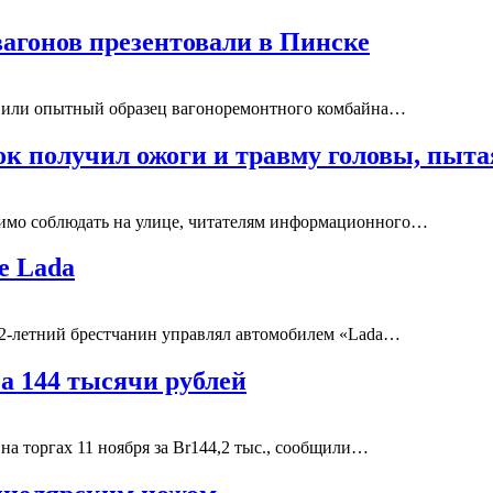
агонов презентовали в Пинске
вили опытный образец вагоноремонтного комбайна…
ток получил ожоги и травму головы, пыт
димо соблюдать на улице, читателям информационного…
е Lada
42-летний брестчанин управлял автомобилем «Lada…
за 144 тысячи рублей
а торгах 11 ноября за Br144,2 тыс., сообщили…