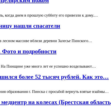
анцелярским ножом
ь, когда днем в прошлую субботу его привезли к дому.…
ницу нашли спасатели
о в лесном массиве вблизи деревни Залесье Пинского…
 Фото и подробности
вы. На Пинщине уже много лет ее успешно возделывают…
шился более 52 тысяч рублей. Как это…
ия образования г. Пинска с просьбой вернуть взятые взаймы…
медцентр на колесах (Брестская область