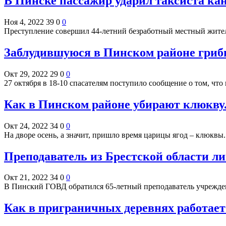
В Пинске пассажир ударил таксиста к
Ноя 4, 2022
39
0
0
Преступление совершил 44-летний безработный местный жител
Заблудившуюся в Пинском районе гриб
Окт 29, 2022
29
0
0
27 октября в 18-10 спасателям поступило сообщение о том, чт
Как в Пинском районе убирают клюкву.
Окт 24, 2022
34
0
0
На дворе осень, а значит, пришло время царицы ягод – клюк
Преподаватель из Брестской области ли
Окт 21, 2022
34
0
0
В Пинский ГОВД обратился 65-летный преподаватель учрежден
Как в приграничных деревнях работает 