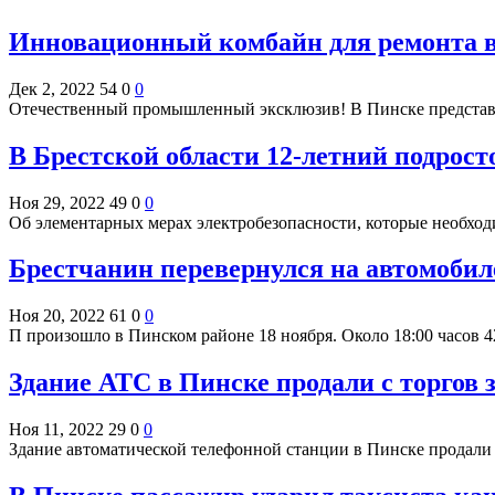
Инновационный комбайн для ремонта в
Дек 2, 2022
54
0
0
Отечественный промышленный эксклюзив! В Пинске предста
В Брестской области 12-летний подрос
Ноя 29, 2022
49
0
0
Об элементарных мерах электробезопасности, которые необхо
Брестчанин перевернулся на автомобил
Ноя 20, 2022
61
0
0
П произошло в Пинском районе 18 ноября. Около 18:00 часов 
Здание АТС в Пинске продали с торгов 
Ноя 11, 2022
29
0
0
Здание автоматической телефонной станции в Пинске продали н