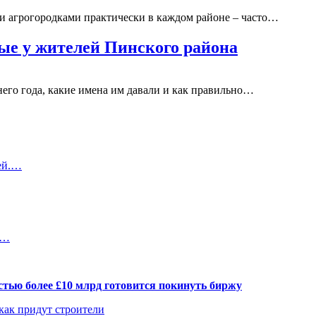
 агрогородками практически в каждом районе – часто…
ые у жителей Пинского района
него года, какие имена им давали и как правильно…
ей.…
и…
тью более £10 млрд готовится покинуть биржу
 как придут строители