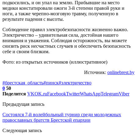
подкосились, и он упал на землю. Прибывшие на место
медики констатировали ожоги 3-й степени правой руки и
ноги, а также черепно-мозговую травму, полученную в
результате падения с высоты.
Соблюдение правил электробезопасности жизненно важно.
Электричество – удивительная сила, достойная нашего
внимания и уважения. Соблюдая осторожность, вы можете
снизить риск несчастных случаев и обеспечить безопасность
себе и своим близким.
Фото: из открытых источников (иллюстративное)
Источник:
onlinebrest.by
#брестская_область
#пинск
#электричество
0
50
Поделится
VK
OK.ru
Facebook
Twitter
WhatsApp
Telegram
Viber
Предыдущая запись
Состоялся 7-й волейбольный турнир среди молодежных
православных братств Брестской епархии
Следующая запись