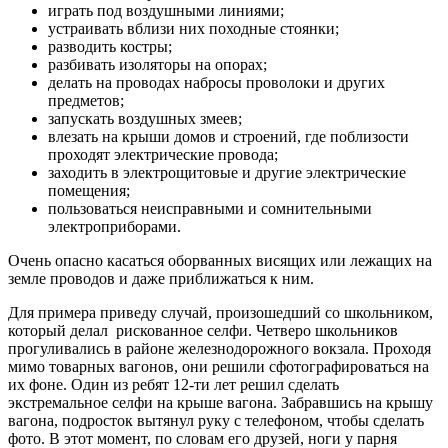
играть под воздушными линиями;
устраивать вблизи них походные стоянки;
разводить костры;
разбивать изоляторы на опорах;
делать на проводах набросы проволоки и других
предметов;
запускать воздушных змеев;
влезать на крыши домов и строений, где поблизости
проходят электрические провода;
заходить в электрощитовые и другие электрические
помещения;
пользоваться неисправными и сомнительными
электроприборами.
Очень опасно касаться оборванных висящих или лежащих на
земле проводов и даже приближаться к ним.
Для примера приведу случай, произошедший со школьником,
который делал рискованное селфи. Четверо школьников
прогуливались в районе железнодорожного вокзала. Проходя
мимо товарных вагонов, они решили сфотографироваться на
их фоне. Один из ребят 12-ти лет решил сделать
экстремальное селфи на крыше вагона. Забравшись на крышу
вагона, подросток вытянул руку с телефоном, чтобы сделать
фото. В этот момент, по словам его друзей, ноги у парня