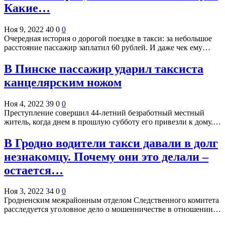
Какие…
Ноя 9, 2022
40
0
0
Очередная история о дорогой поездке в такси: за небольшое
расстояние пассажир заплатил 60 рублей. И даже чек ему…
В Пинске пассажир ударил таксиста
канцелярским ножом
Ноя 4, 2022
39
0
0
Преступление совершил 44-летний безработный местный
житель, когда днем в прошлую субботу его привезли к дому.…
В Гродно водители такси давали в долг
незнакомцу. Почему они это делали –
остается…
Ноя 3, 2022
34
0
0
Гродненским межрайонным отделом Следственного комитета
расследуется уголовное дело о мошенничестве в отношении…