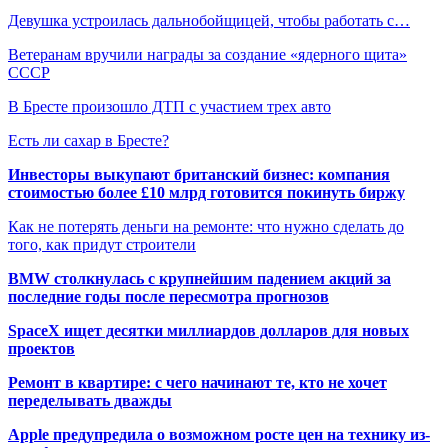
Девушка устроилась дальнобойщицей, чтобы работать с…
Ветеранам вручили награды за создание «ядерного щита»
СССР
В Бресте произошло ДТП с участием трех авто
Есть ли сахар в Бресте?
Инвесторы выкупают британский бизнес: компания
стоимостью более £10 млрд готовится покинуть биржу
Как не потерять деньги на ремонте: что нужно сделать до
того, как придут строители
BMW столкнулась с крупнейшим падением акций за
последние годы после пересмотра прогнозов
SpaceX ищет десятки миллиардов долларов для новых
проектов
Ремонт в квартире: с чего начинают те, кто не хочет
переделывать дважды
Apple предупредила о возможном росте цен на технику из-