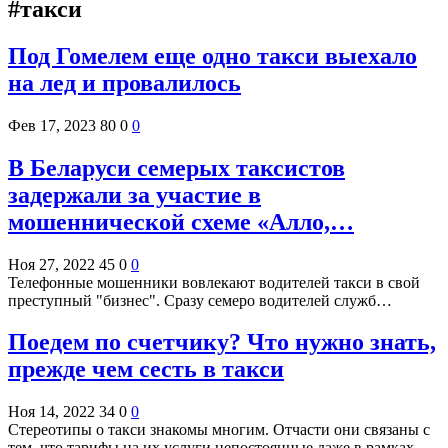
#такси
Под Гомелем еще одно такси выехало
на лед и провалилось
Фев 17, 2023
80
0
0
В Беларуси семерых таксистов
задержали за участие в
мошеннической схеме «Алло,…
Ноя 27, 2022
45
0
0
Телефонные мошенники вовлекают водителей такси в свой
преступный "бизнес". Сразу семеро водителей служб…
Поедем по счетчику? Что нужно знать,
прежде чем сесть в такси
Ноя 14, 2022
34
0
0
Стереотипы о такси знакомы многим. Отчасти они связаны с
тем, что тарифы на их услуги непостоянные даже в рамках…