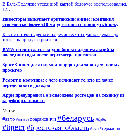
В Бяла-Подляске утерянной картой белоруса воспользовались
12…
Инвесторы выкупают британский бизнес: компания
стоимостью более £10 млрд готовится покинуть биржу
Как не потерять деньги на ремонте: что нужно сделать до
того, как придут строители
BMW столкнулась с крупнейшим падением акций за
последние годы после пересмотра прогнозов
SpaceX ищет десятки миллиардов долларов для новых
проектов
Ремонт в квартире: с чего начинают те, кто не хочет
переделывать дважды
Apple предупредила о возможном росте цен на технику из-
за дефицита памяти
Метки
#беларусь
#авто
#барановичи
#автобус
#берёза
#брест
#брестская_область
#германия
#вело