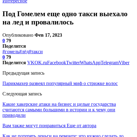
Интересное
Под Гомелем еще одно такси выехало
на лед и провалилось
Опубликовано
Фев 17, 2023
0
79
Поделится
#гомель
#лёд
#такси
0
79
Поделится
VK
OK.ru
Facebook
Twitter
WhatsApp
Telegram
Viber
Предыдущая запись
Парикмахер развеял популярный миф о стрижке волос
Следующая запись
Какие хакерские атаки на бизнес и целые государства
считаются самыми большими в истории и к чему они
приводили
Вам также могут понравиться
Еще от автора
Как не потерять деньги на ремонте: что нужно сделать до