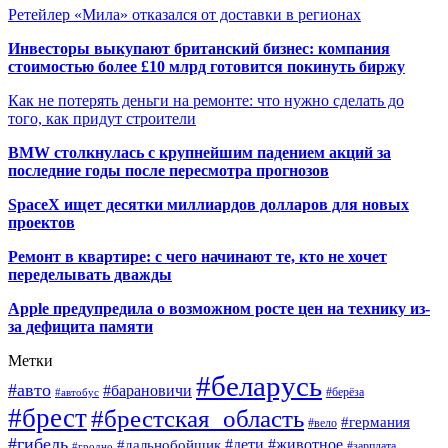
Ретейлер «Мила» отказался от доставки в регионах
Инвесторы выкупают британский бизнес: компания
стоимостью более £10 млрд готовится покинуть биржу
Как не потерять деньги на ремонте: что нужно сделать до
того, как придут строители
BMW столкнулась с крупнейшим падением акций за
последние годы после пересмотра прогнозов
SpaceX ищет десятки миллиардов долларов для новых
проектов
Ремонт в квартире: с чего начинают те, кто не хочет
переделывать дважды
Apple предупредила о возможном росте цен на технику из-
за дефицита памяти
Метки
#беларусь
#авто
#барановичи
#автобус
#берёза
#брест
#брестская_область
#германия
#вело
#гибель
#дети
#животное
#дальнобойщик
#гродно
#зарплата