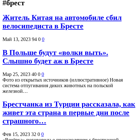
#брест
Житель Китая на автомобиле сбил
велосипедиста в Бресте
Май 13, 2023
94
0
0
В Польше будут «волки выть».
Слышно будет аж в Бресте
Мар 25, 2023
40
0
0
Фото из открытых источников (иллюстративное) Новая
система отпугивания диких животных на польской
железной…
Брестчанка из Турции рассказала, как
живет эта страна в первые дни после
страшного…
Фев 15, 2023
32
0
0
«Вечёрка» поговорила о происходящем с брестчанкой