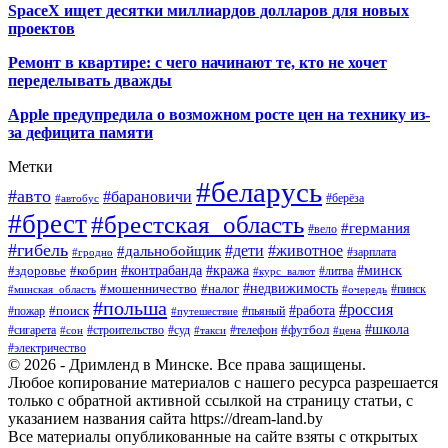
SpaceX ищет десятки миллиардов долларов для новых
проектов
Ремонт в квартире: с чего начинают те, кто не хочет
переделывать дважды
Apple предупредила о возможном росте цен на технику из-
за дефицита памяти
Метки
#беларусь
#авто
#барановичи
#автобус
#берёза
#брест
#брестская_область
#германия
#вело
#гибель
#дети
#животное
#дальнобойщик
#гродно
#зарплата
#кража
#минск
#здоровье
#контрабанда
#кобрин
#курс_валют
#литва
#недвижимость
#мошенничество
#налог
#пинск
#минская_область
#очередь
#польша
#россия
#работа
#поиск
#пьяный
#пожар
#путешествие
#футбол
#школа
#сигарета
#суд
#телефон
#строительство
#такси
#цена
#сон
#электричество
© 2026 - Дримленд в Минске. Все права защищены.
Любое копирование материалов с нашего ресурса разрешается
только с обратной активной ссылкой на страницу статьи, с
указанием названия сайта https://dream-land.by
Все материалы опубликованные на сайте взяты с открытых