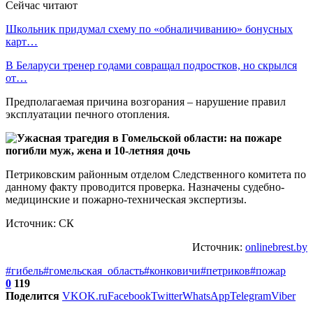
Сейчас читают
Школьник придумал схему по «обналичиванию» бонусных
карт…
В Беларуси тренер годами совращал подростков, но скрылся
от…
Предполагаемая причина возгорания – нарушение правил
эксплуатации печного отопления.
Петриковским районным отделом Следственного комитета по
данному факту проводится проверка. Назначены судебно-
медицинские и пожарно-техническая экспертизы.
Источник: СК
Источник:
onlinebrest.by
#гибель
#гомельская_область
#конковичи
#петриков
#пожар
0
119
Поделится
VK
OK.ru
Facebook
Twitter
WhatsApp
Telegram
Viber