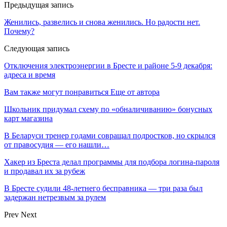
Предыдущая запись
Женились, развелись и снова женились. Но радости нет.
Почему?
Следующая запись
Отключения электроэнергии в Бресте и районе 5-9 декабря:
адреса и время
Вам также могут понравиться
Еще от автора
Школьник придумал схему по «обналичиванию» бонусных
карт магазина
В Беларуси тренер годами совращал подростков, но скрылся
от правосудия — его нашли…
Хакер из Бреста делал программы для подбора логина-пароля
и продавал их за рубеж
В Бресте судили 48-летнего бесправника — три раза был
задержан нетрезвым за рулем
Prev
Next