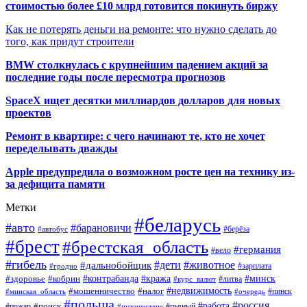
стоимостью более £10 млрд готовится покинуть биржу
Как не потерять деньги на ремонте: что нужно сделать до
того, как придут строители
BMW столкнулась с крупнейшим падением акций за
последние годы после пересмотра прогнозов
SpaceX ищет десятки миллиардов долларов для новых
проектов
Ремонт в квартире: с чего начинают те, кто не хочет
переделывать дважды
Apple предупредила о возможном росте цен на технику из-
за дефицита памяти
Метки
#беларусь
#авто
#барановичи
#автобус
#берёза
#брест
#брестская_область
#германия
#вело
#гибель
#дети
#животное
#дальнобойщик
#гродно
#зарплата
#кража
#минск
#здоровье
#контрабанда
#кобрин
#курс_валют
#литва
#недвижимость
#мошенничество
#налог
#пинск
#минская_область
#очередь
#польша
#россия
#работа
#поиск
#пьяный
#пожар
#путешествие