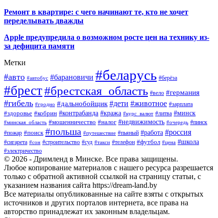
Ремонт в квартире: с чего начинают те, кто не хочет
переделывать дважды
Apple предупредила о возможном росте цен на технику из-
за дефицита памяти
Метки
#беларусь
#авто
#барановичи
#автобус
#берёза
#брест
#брестская_область
#германия
#вело
#гибель
#дети
#животное
#дальнобойщик
#гродно
#зарплата
#кража
#минск
#здоровье
#контрабанда
#кобрин
#курс_валют
#литва
#недвижимость
#мошенничество
#налог
#пинск
#минская_область
#очередь
#польша
#россия
#работа
#поиск
#пьяный
#пожар
#путешествие
#футбол
#школа
#сигарета
#суд
#телефон
#строительство
#такси
#цена
#сон
#электричество
© 2026 - Дримленд в Минске. Все права защищены.
Любое копирование материалов с нашего ресурса разрешается
только с обратной активной ссылкой на страницу статьи, с
указанием названия сайта https://dream-land.by
Все материалы опубликованные на сайте взяты с открытых
источников и других порталов интернета, все права на
авторство принадлежат их законным владельцам.