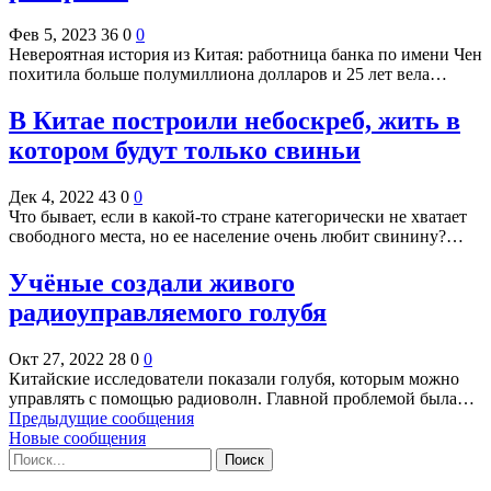
Фев 5, 2023
36
0
0
Невероятная история из Китая: работница банка по имени Чен
похитила больше полумиллиона долларов и 25 лет вела…
В Китае построили небоскреб, жить в
котором будут только свиньи
Дек 4, 2022
43
0
0
Что бывает, если в какой-то стране категорически не хватает
свободного места, но ее население очень любит свинину?…
Учёные создали живого
радиоуправляемого голубя
Окт 27, 2022
28
0
0
Китайские исследователи показали голубя, которым можно
управлять с помощью радиоволн. Главной проблемой была…
Предыдущие сообщения
Новые сообщения