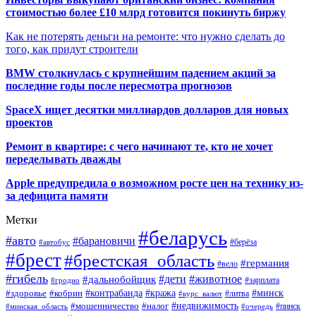
стоимостью более £10 млрд готовится покинуть биржу
Как не потерять деньги на ремонте: что нужно сделать до
того, как придут строители
BMW столкнулась с крупнейшим падением акций за
последние годы после пересмотра прогнозов
SpaceX ищет десятки миллиардов долларов для новых
проектов
Ремонт в квартире: с чего начинают те, кто не хочет
переделывать дважды
Apple предупредила о возможном росте цен на технику из-
за дефицита памяти
Метки
#беларусь
#авто
#барановичи
#автобус
#берёза
#брест
#брестская_область
#германия
#вело
#гибель
#дети
#животное
#дальнобойщик
#гродно
#зарплата
#кража
#минск
#здоровье
#контрабанда
#кобрин
#курс_валют
#литва
#недвижимость
#мошенничество
#налог
#пинск
#минская_область
#очередь