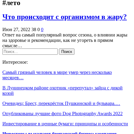
#лето
Что происходит с организмом в жару?
Июн 27, 2022
38
0
0
Ответ на самый популярный вопрос сезона, о влиянии жары
на здоровье и рекомендации, как не угореть в прямом
смысле…
Интересное:
Самый грязный человек в мире умер через несколько
месяцев…
В Лунинецком районе охотник «перепутал» зайца с дикой
козой
Очевидец: Брест, перекрёсток Пушкинской и бульвара.…
Опубликованы лучшие фото Dog Photography Awards 2022
Инвестирование в ценные бумаги: принципы и особенности
Инвесторы выкупают британский бизнес: компания