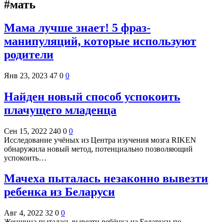
#мать
Мама лучше знает! 5 фраз-
манипуляций, которые используют
родители
Янв 23, 2023
47
0
0
Найден новый способ успокоить
плачущего младенца
Сен 15, 2022
240
0
0
Исследование учёных из Центра изучения мозга RIKEN
обнаружила новый метод, потенциально позволяющий
успокоить…
Мачеха пыталась незаконно вывезти
ребенка из Беларуси
Авг 4, 2022
32
0
0
Женщина пыталась вывезти ребёнка из Беларуси по