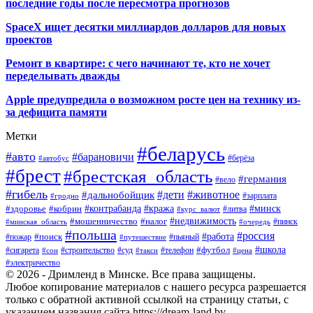
последние годы после пересмотра прогнозов
SpaceX ищет десятки миллиардов долларов для новых
проектов
Ремонт в квартире: с чего начинают те, кто не хочет
переделывать дважды
Apple предупредила о возможном росте цен на технику из-
за дефицита памяти
Метки
#беларусь
#авто
#барановичи
#автобус
#берёза
#брест
#брестская_область
#германия
#вело
#гибель
#дети
#животное
#дальнобойщик
#гродно
#зарплата
#кража
#минск
#здоровье
#контрабанда
#кобрин
#курс_валют
#литва
#недвижимость
#мошенничество
#налог
#пинск
#минская_область
#очередь
#польша
#россия
#работа
#поиск
#пьяный
#пожар
#путешествие
#футбол
#школа
#сигарета
#суд
#телефон
#строительство
#такси
#цена
#сон
#электричество
© 2026 - Дримленд в Минске. Все права защищены.
Любое копирование материалов с нашего ресурса разрешается
только с обратной активной ссылкой на страницу статьи, с
указанием названия сайта https://dream-land.by