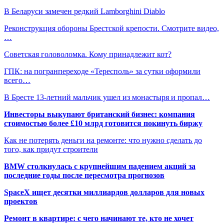
В Беларуси замечен редкий Lamborghini Diablo
Реконструкция обороны Брестской крепости. Смотрите видео,
…
Советская головоломка. Кому принадлежит кот?
ГПК: на погранпереходе «Тересполь» за сутки оформили
всего…
В Бресте 13-летний мальчик ушел из монастыря и пропал…
Инвесторы выкупают британский бизнес: компания
стоимостью более £10 млрд готовится покинуть биржу
Как не потерять деньги на ремонте: что нужно сделать до
того, как придут строители
BMW столкнулась с крупнейшим падением акций за
последние годы после пересмотра прогнозов
SpaceX ищет десятки миллиардов долларов для новых
проектов
Ремонт в квартире: с чего начинают те, кто не хочет