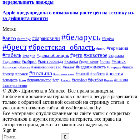
переделывать дважды
Apple предупредила о возможном росте цен на технику из-
за дефицита памяти
Метки
#беларусь
#авто
#барановичи
#автобус
#берёза
#брест
#брестская_область
#германия
#вело
#гибель
#дети
#животное
#дальнобойщик
#гродно
#зарплата
#кража
#минск
#здоровье
#контрабанда
#кобрин
#курс_валют
#литва
#недвижимость
#мошенничество
#налог
#пинск
#минская_область
#очередь
#польша
#россия
#работа
#поиск
#пьяный
#пожар
#путешествие
#футбол
#школа
#сигарета
#суд
#телефон
#строительство
#такси
#цена
#сон
#электричество
© 2026 - Дримленд в Минске. Все права защищены.
Любое копирование материалов с нашего ресурса разрешается
только с обратной активной ссылкой на страницу статьи, с
указанием названия сайта https://dream-land.by
Все материалы опубликованные на сайте взяты с открытых
источников и других порталов интернета, все права на
авторство принадлежат их законным владельцам.
Sign in