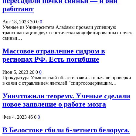
пересадили почки свиньи — и они
работают
Авг 18, 2023
30
0
0
Ученые из Университета Алабамы провели успешную
трансплантацию двух генетически модифицированных почек
свиньи…
Массовое отравление сидром в
регионах РФ. Есть погибшие
Июн 5, 2023
26
0
0
Прокуратура Ульяновской области заявила о начале проверки
в связи с отравлением жителей "спиртосодержащим…
Уничтожили теорему. Ученые сделали
новое заявление о работе мозга
Фев 4, 2023
46
0
0
В Белостоке сбили 6-летнего белоруса.