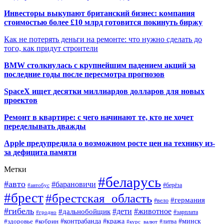
Инвесторы выкупают британский бизнес: компания
стоимостью более £10 млрд готовится покинуть биржу
Как не потерять деньги на ремонте: что нужно сделать до
того, как придут строители
BMW столкнулась с крупнейшим падением акций за
последние годы после пересмотра прогнозов
SpaceX ищет десятки миллиардов долларов для новых
проектов
Ремонт в квартире: с чего начинают те, кто не хочет
переделывать дважды
Apple предупредила о возможном росте цен на технику из-
за дефицита памяти
Метки
#беларусь
#авто
#барановичи
#автобус
#берёза
#брест
#брестская_область
#германия
#вело
#гибель
#дети
#животное
#дальнобойщик
#гродно
#зарплата
#кража
#минск
#здоровье
#контрабанда
#кобрин
#курс_валют
#литва