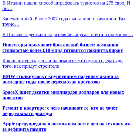
В Италии нашли способ штрафовать туристов на 275 евро. И
он…
Запечатанный iPhone 2007 года выставили на аукцион. Вы
точно…
В Польше задержали водителя-белоруса с почти 5 промилле…
Инвесторы выкупают британский бизнес: компания
стоимостью более £10 млрд готовится покинуть биржу
Как не потерять деньги на ремонте: что нужно сделать до
того, как придут строители
BMW столкнулась с крупнейшим падением акций за
последние годы после пересмотра прогнозов
SpaceX ищет десятки миллиардов долларов для новых
проектов
Ремонт в квартире: с чего начинают те, кто не хочет
переделывать дважды
Apple предупредила о возможном росте цен на технику из-
за дефицита памяти