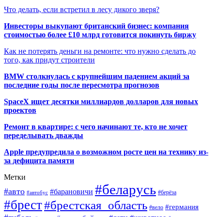
Что делать, если встретил в лесу дикого зверя?
Инвесторы выкупают британский бизнес: компания
стоимостью более £10 млрд готовится покинуть биржу
Как не потерять деньги на ремонте: что нужно сделать до
того, как придут строители
BMW столкнулась с крупнейшим падением акций за
последние годы после пересмотра прогнозов
SpaceX ищет десятки миллиардов долларов для новых
проектов
Ремонт в квартире: с чего начинают те, кто не хочет
переделывать дважды
Apple предупредила о возможном росте цен на технику из-
за дефицита памяти
Метки
#беларусь
#авто
#барановичи
#автобус
#берёза
#брест
#брестская_область
#германия
#вело