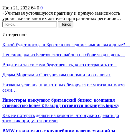
Июн 21, 2022
64
0
0
«Учитывая устоявшуюся практику и прямую зависимость
уровня жизни многих жителей приграничных регионов…
Интересное:
Какой будет погода в Бресте в последние зимние выходные?…
Пенсионерка из Березовского района на сборе ягод в день…
Водители такси сами будут решать, кого отстранять от…
Дедам Морозам и Снегурочкам напомнили о налогах
Названы условия, при которых белорусские магазины могут
сами…
Инвесторы выкупают британский бизнес: компания
стоимостью более £10 млрд готовится покинуть биржу
Как не потерять деньги на ремонте: что нужно сделать до
того, как придут строители
BMW столкнулась с крупнейшим падением акций за