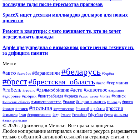
последние годы после пересмотра прогнозов
SpaceX ищет десятки миллиардов долларов для новых
проектов
Ремонт в квартире: с чего начинают те, кто не хочет
переделывать дважды
Apple предупредила о возможном росте цен на технику из-
за дефицита памяти
Метки
#беларусь
#авто
#барановичи
#автобус
#берёза
#брест
#брестская_область
#германия
#вело
#гибель
#дети
#животное
#дальнобойщик
#гродно
#зарплата
#кража
#минск
#здоровье
#контрабанда
#кобрин
#курс_валют
#литва
#недвижимость
#мошенничество
#налог
#пинск
#минская_область
#очередь
#польша
#россия
#работа
#поиск
#пьяный
#пожар
#путешествие
#футбол
#школа
#сигарета
#суд
#телефон
#строительство
#такси
#цена
#сон
#электричество
© 2026 - Дримленд в Минске. Все права защищены.
Любое копирование материалов с нашего ресурса разрешается
только с обратной активной ссылкой на страницу статьи, с