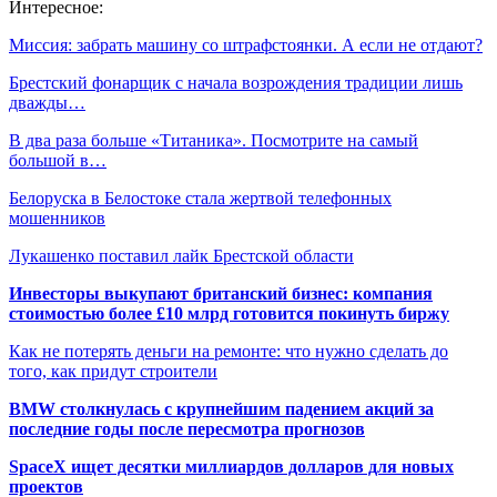
Интересное:
Миссия: забрать машину со штрафстоянки. А если не отдают?
Брестский фонарщик с начала возрождения традиции лишь
дважды…
В два раза больше «Титаника». Посмотрите на самый
большой в…
Белоруска в Белостоке стала жертвой телефонных
мошенников
Лукашенко поставил лайк Брестской области
Инвесторы выкупают британский бизнес: компания
стоимостью более £10 млрд готовится покинуть биржу
Как не потерять деньги на ремонте: что нужно сделать до
того, как придут строители
BMW столкнулась с крупнейшим падением акций за
последние годы после пересмотра прогнозов
SpaceX ищет десятки миллиардов долларов для новых
проектов