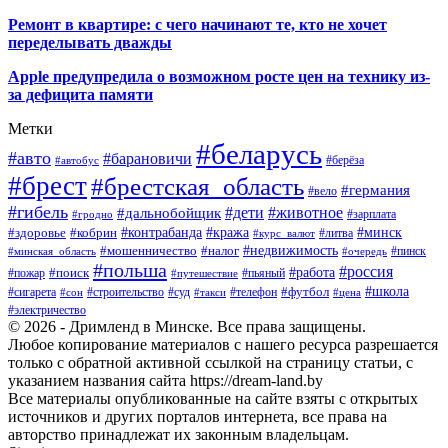
Ремонт в квартире: с чего начинают те, кто не хочет
переделывать дважды
Apple предупредила о возможном росте цен на технику из-
за дефицита памяти
Метки
#беларусь
#авто
#барановичи
#автобус
#берёза
#брест
#брестская_область
#германия
#вело
#гибель
#дети
#животное
#дальнобойщик
#гродно
#зарплата
#кража
#минск
#здоровье
#контрабанда
#кобрин
#курс_валют
#литва
#недвижимость
#мошенничество
#налог
#пинск
#минская_область
#очередь
#польша
#россия
#работа
#поиск
#пьяный
#пожар
#путешествие
#футбол
#школа
#сигарета
#суд
#телефон
#строительство
#такси
#цена
#сон
#электричество
© 2026 - Дримленд в Минске. Все права защищены.
Любое копирование материалов с нашего ресурса разрешается
только с обратной активной ссылкой на страницу статьи, с
указанием названия сайта https://dream-land.by
Все материалы опубликованные на сайте взяты с открытых
источников и других порталов интернета, все права на
авторство принадлежат их законным владельцам.