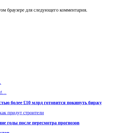
том браузере для следующего комментария.
…
lf…
тью более £10 млрд готовится покинуть биржу
 как придут строители
ие годы после пересмотра прогнозов
ктов