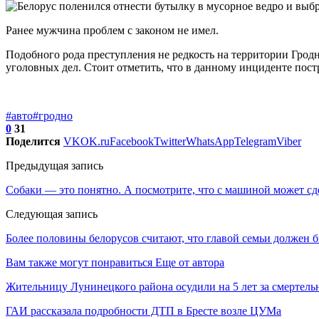
Ранее мужчина проблем с законом не имел.
Подобного рода преступления не редкость на территории Гродн
уголовных дел. Стоит отметить, что в данному инциденте по
#авто
#гродно
0
31
Поделится
VK
OK.ru
Facebook
Twitter
WhatsApp
Telegram
Viber
Предыдущая запись
Собаки — это понятно. А посмотрите, что с машиной может сд
Следующая запись
Более половины белорусов считают, что главой семьи должен 
Вам также могут понравиться
Еще от автора
Жительницу Лунинецкого района осудили на 5 лет за смертель
ГАИ рассказала подробности ДТП в Бресте возле ЦУМа