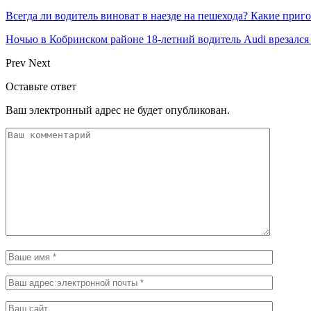
Всегда ли водитель виноват в наезде на пешехода? Какие при
Ночью в Кобринском районе 18-летний водитель Audi врезалс
Prev
Next
Оставьте ответ
Ваш электронный адрес не будет опубликован.