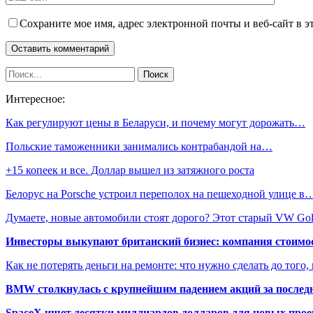
Сохраните мое имя, адрес электронной почты и веб-сайт в э
Интересное:
Как регулируют цены в Беларуси, и почему могут дорожать…
Польские таможенники занимались контрабандой на…
+15 копеек и все. Доллар вышел из затяжного роста
Белорус на Porsche устроил переполох на пешеходной улице в
Думаете, новые автомобили стоят дорого? Этот старый VW Go
Инвесторы выкупают британский бизнес: компания стоимос
Как не потерять деньги на ремонте: что нужно сделать до того,
BMW столкнулась с крупнейшим падением акций за последн
SpaceX ищет десятки миллиардов долларов для новых прое