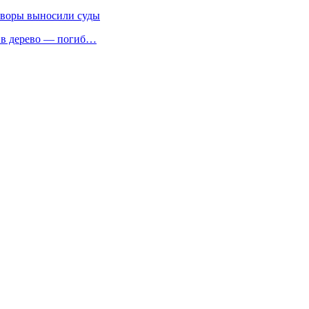
говоры выносили суды
я в дерево — погиб…