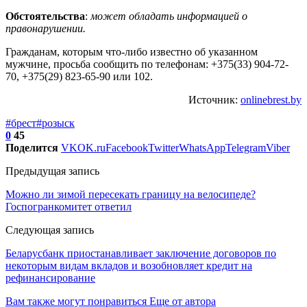
Обстоятельства
:
может обладать информацией о
правонарушении.
Гражданам, которым что-либо известно об указанном
мужчине, просьба сообщить по телефонам: +375(33) 904-72-
70, +375(29) 823-65-90 или 102.
Источник:
onlinebrest.by
#брест
#розыск
0
45
Поделится
VK
OK.ru
Facebook
Twitter
WhatsApp
Telegram
Viber
Предыдущая запись
Можно ли зимой пересекать границу на велосипеде?
Госпогранкомитет ответил
Следующая запись
Беларусбанк приостанавливает заключение договоров по
некоторым видам вкладов и возобновляет кредит на
рефинансирование
Вам также могут понравиться
Еще от автора