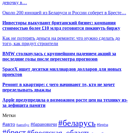
девочку в…
Около 200 юношей из Беларуси и России соберет в Бресте…
Инвесторы выкупают британский бизнес: компания
стоимостью более £10 млрд готовится покинуть биржу
Как не потерять деньги на ремонте: что нужно сделать до
того, как придут строители
BMW столкнулась с крупнейшим падением акций за
последние годы после пересмотра прогнозов
SpaceX ищет десятки миллиардов долларов для новых
проектов
Ремонт в квартире: с чего начинают те, кто не хочет
переделывать дважды
Apple предупредила о возможном росте цен на технику из-
за дефицита памяти
Метки
#беларусь
#авто
#барановичи
#автобус
#берёза
#брест
#брестская_область