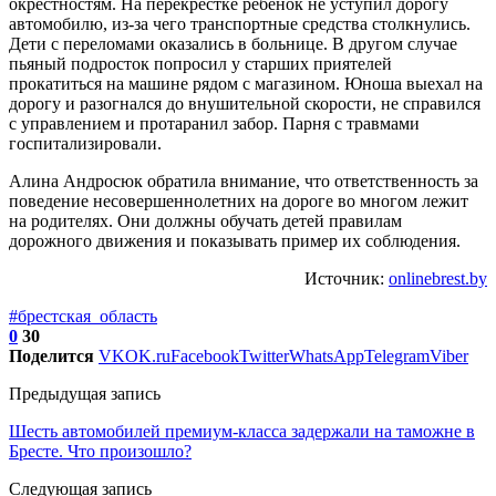
окрестностям. На перекрестке ребенок не уступил дорогу
автомобилю, из-за чего транспортные средства столкнулись.
Дети с переломами оказались в больнице. В другом случае
пьяный подросток попросил у старших приятелей
прокатиться на машине рядом с магазином. Юноша выехал на
дорогу и разогнался до внушительной скорости, не справился
с управлением и протаранил забор. Парня с травмами
госпитализировали.
Алина Андросюк обратила внимание, что ответственность за
поведение несовершеннолетних на дороге во многом лежит
на родителях. Они должны обучать детей правилам
дорожного движения и показывать пример их соблюдения.
Источник:
onlinebrest.by
#брестская_область
0
30
Поделится
VK
OK.ru
Facebook
Twitter
WhatsApp
Telegram
Viber
Предыдущая запись
Шесть автомобилей премиум-класса задержали на таможне в
Бресте. Что произошло?
Следующая запись