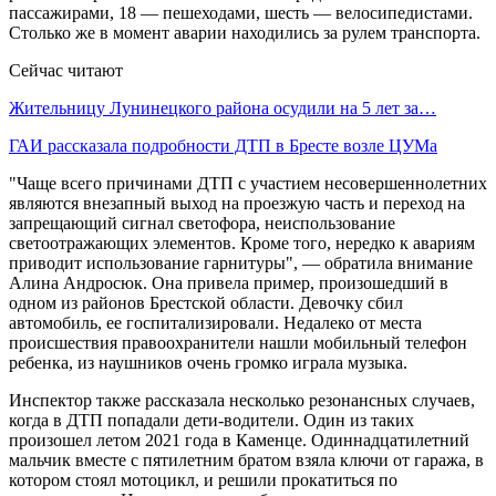
пассажирами, 18 — пешеходами, шесть — велосипедистами.
Столько же в момент аварии находились за рулем транспорта.
Сейчас читают
Жительницу Лунинецкого района осудили на 5 лет за…
ГАИ рассказала подробности ДТП в Бресте возле ЦУМа
"Чаще всего причинами ДТП с участием несовершеннолетних
являются внезапный выход на проезжую часть и переход на
запрещающий сигнал светофора, неиспользование
светоотражающих элементов. Кроме того, нередко к авариям
приводит использование гарнитуры", — обратила внимание
Алина Андросюк. Она привела пример, произошедший в
одном из районов Брестской области. Девочку сбил
автомобиль, ее госпитализировали. Недалеко от места
происшествия правоохранители нашли мобильный телефон
ребенка, из наушников очень громко играла музыка.
Инспектор также рассказала несколько резонансных случаев,
когда в ДТП попадали дети-водители. Один из таких
произошел летом 2021 года в Каменце. Одиннадцатилетний
мальчик вместе с пятилетним братом взяла ключи от гаража, в
котором стоял мотоцикл, и решили прокатиться по