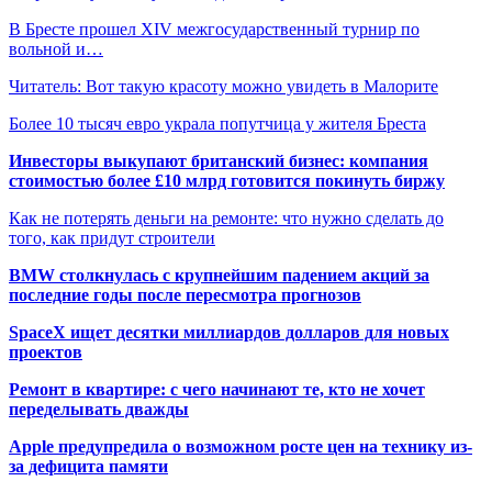
В Бресте прошел XIV межгосударственный турнир по
вольной и…
Читатель: Вот такую красоту можно увидеть в Малорите
Более 10 тысяч евро украла попутчица у жителя Бреста
Инвесторы выкупают британский бизнес: компания
стоимостью более £10 млрд готовится покинуть биржу
Как не потерять деньги на ремонте: что нужно сделать до
того, как придут строители
BMW столкнулась с крупнейшим падением акций за
последние годы после пересмотра прогнозов
SpaceX ищет десятки миллиардов долларов для новых
проектов
Ремонт в квартире: с чего начинают те, кто не хочет
переделывать дважды
Apple предупредила о возможном росте цен на технику из-
за дефицита памяти