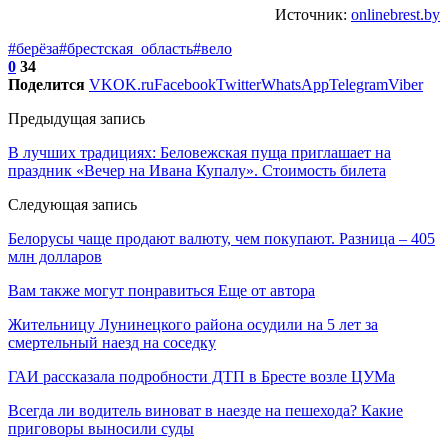
Источник:
onlinebrest.by
#берёза
#брестская_область
#вело
0
34
Поделится
VK
OK.ru
Facebook
Twitter
WhatsApp
Telegram
Viber
Предыдущая запись
В лучших традициях: Беловежская пуща приглашает на
праздник «Вечер на Ивана Купалу». Стоимость билета
Следующая запись
Белорусы чаще продают валюту, чем покупают. Разница – 405
млн долларов
Вам также могут понравиться
Еще от автора
Жительницу Лунинецкого района осудили на 5 лет за
смертельный наезд на соседку
ГАИ рассказала подробности ДТП в Бресте возле ЦУМа
Всегда ли водитель виноват в наезде на пешехода? Какие
приговоры выносили суды