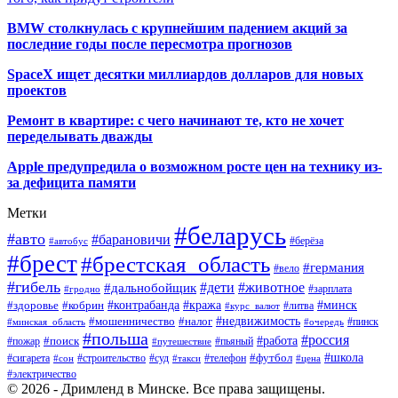
BMW столкнулась с крупнейшим падением акций за
последние годы после пересмотра прогнозов
SpaceX ищет десятки миллиардов долларов для новых
проектов
Ремонт в квартире: с чего начинают те, кто не хочет
переделывать дважды
Apple предупредила о возможном росте цен на технику из-
за дефицита памяти
Метки
#беларусь
#авто
#барановичи
#автобус
#берёза
#брест
#брестская_область
#германия
#вело
#гибель
#дети
#животное
#дальнобойщик
#гродно
#зарплата
#кража
#минск
#здоровье
#контрабанда
#кобрин
#курс_валют
#литва
#недвижимость
#мошенничество
#налог
#пинск
#минская_область
#очередь
#польша
#россия
#работа
#поиск
#пьяный
#пожар
#путешествие
#футбол
#школа
#сигарета
#суд
#телефон
#строительство
#такси
#цена
#сон
#электричество
© 2026 - Дримленд в Минске. Все права защищены.