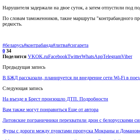
Нарушителя задержали на двое суток, а затем отпустили под п
По словам таможенников, такие маршруты "контрабандного про
редкость.
#беларусь
#контрабанда
#литва
#сигарета
0
34
Поделится
VK
OK.ru
Facebook
Twitter
WhatsApp
Telegram
Viber
Предыдущая запись
В БЖД рассказали, планируется ли внедрение сети Wi-Fi в пое
Следующая запись
На въезде в Брест произошло ДТП. Подробности
Вам также могут понравиться
Еще от автора
Литовские пограничники перехватили дрон с белорусскими си
Фуры с дороги между пунктами пропуска Мокраны и Доманово