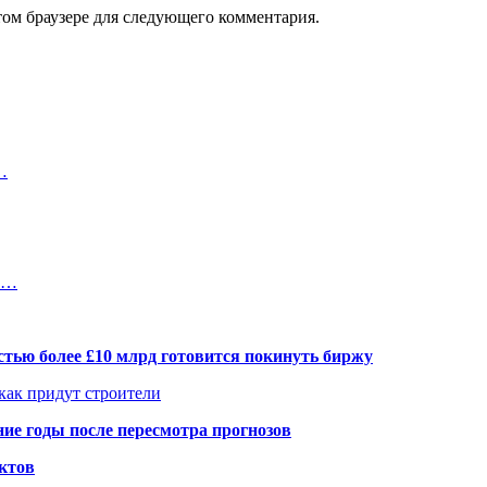
том браузере для следующего комментария.
…
то…
тью более £10 млрд готовится покинуть биржу
 как придут строители
ие годы после пересмотра прогнозов
ктов