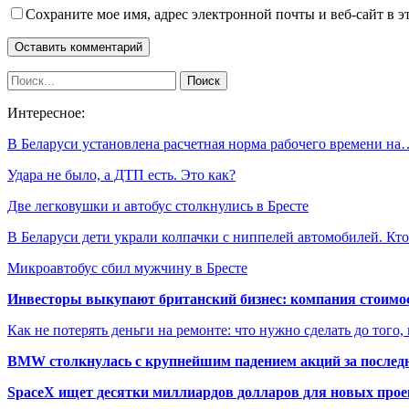
Сохраните мое имя, адрес электронной почты и веб-сайт в э
Интересное:
В Беларуси установлена расчетная норма рабочего времени на
Удара не было, а ДТП есть. Это как?
Две легковушки и автобус столкнулись в Бресте
В Беларуси дети украли колпачки с ниппелей автомобилей. К
Микроавтобус сбил мужчину в Бресте
Инвесторы выкупают британский бизнес: компания стоимос
Как не потерять деньги на ремонте: что нужно сделать до того,
BMW столкнулась с крупнейшим падением акций за последн
SpaceX ищет десятки миллиардов долларов для новых прое