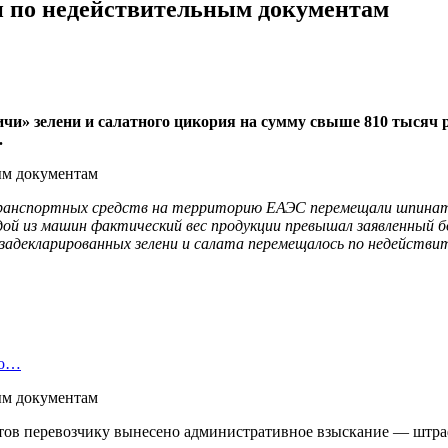
ни по недействительным документам
ичи» зелени и салатного цикория на сумму свыше 810 тысяч 
.
ранспортных средств на территорию ЕАЭС перемещали шпинат, р
й из машин фактический вес продукции превышал заявленный бо
незадекларированных зелени и салата перемещалось по недейст
во…
ов перевозчику вынесено административное взыскание — штраф 