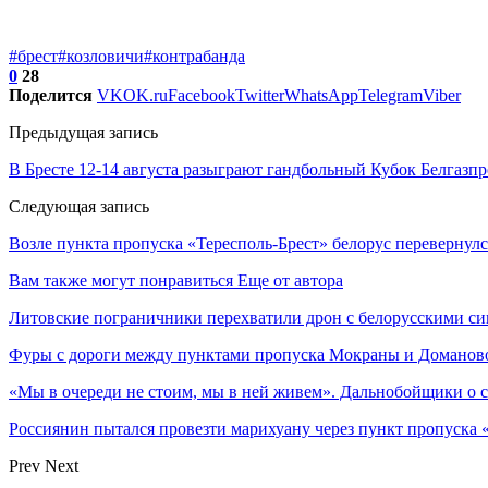
#брест
#козловичи
#контрабанда
0
28
Поделится
VK
OK.ru
Facebook
Twitter
WhatsApp
Telegram
Viber
Предыдущая запись
В Бресте 12-14 августа разыграют гандбольный Кубок Белгазп
Следующая запись
Возле пункта пропуска «Тересполь-Брест» белорус перевернул
Вам также могут понравиться
Еще от автора
Литовские пограничники перехватили дрон с белорусскими си
Фуры с дороги между пунктами пропуска Мокраны и Доманово
«Мы в очереди не стоим, мы в ней живем». Дальнобойщики о 
Россиянин пытался провезти марихуану через пункт пропуска 
Prev
Next