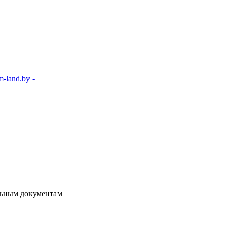
-land.by -
ельным документам