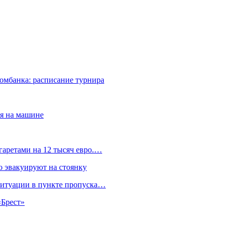
ромбанка: расписание турнира
ся на машине
гаретами на 12 тысяч евро.…
 эвакуируют на стоянку
ситуации в пункте пропуска…
«Брест»