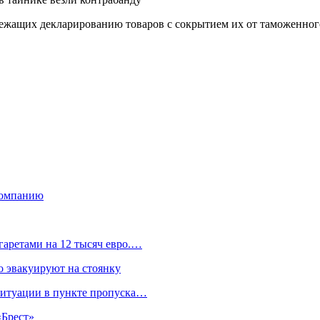
жащих декларированию товаров с сокрытием их от таможенного
 компанию
гаретами на 12 тысяч евро.…
 эвакуируют на стоянку
ситуации в пункте пропуска…
«Брест»