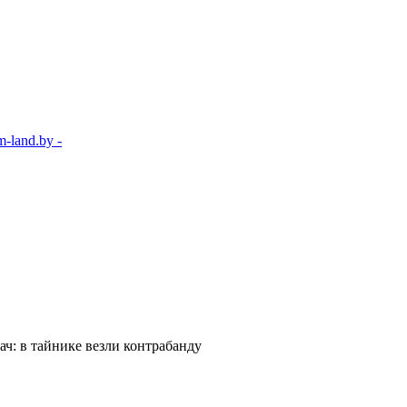
-land.by -
ач: в тайнике везли контрабанду