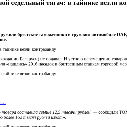
вой седельный тягач: в тайнике везли к
аружили брестские таможенники в грузовом автомобиле DAF,
ке.
ажданин Беларуси) не подавал. И устно о перемещении товаро
я «нашлись» 2016 насадок к бритвенным станкам торговой марки
во…
 товара составила свыше 12,5 тысячи рублей
, — сообщили TOM
ю более 162 тысяч рублей изъят
».