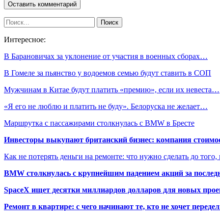
Интересное:
В Барановичах за уклонение от участия в военных сборах…
В Гомеле за пьянство у водоемов семью будут ставить в СОП
Мужчинам в Китае будут платить «премию», если их невеста…
«Я его не люблю и платить не буду». Белоруска не желает…
Маршрутка с пассажирами столкнулась с BMW в Бресте
Инвесторы выкупают британский бизнес: компания стоимос
Как не потерять деньги на ремонте: что нужно сделать до того,
BMW столкнулась с крупнейшим падением акций за последн
SpaceX ищет десятки миллиардов долларов для новых прое
Ремонт в квартире: с чего начинают те, кто не хочет перед