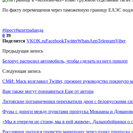
По факту перемещения через таможенную границу ЕАЭС подле
#брест
#контрабанда
0
39
Поделится
VK
OK.ru
Facebook
Twitter
WhatsApp
Telegram
Viber
Предыдущая запись
Белорус распилил автомобиль, чтобы сделать из него прицеп
Следующая запись
СМИ: Маск возглавил Twitter, прежнее руководство покинуло
Вам также могут понравиться
Еще от автора
Литовские пограничники перехватили дрон с белорусскими си
Фуры с дороги между пунктами пропуска Мокраны и Доманово
«Мы в очереди не стоим, мы в ней живем». Дальнобойщики о 
Россиянин пытался провезти марихуану через пункт пропуска 