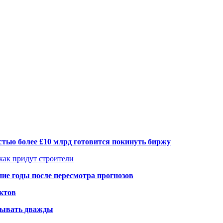
тью более £10 млрд готовится покинуть биржу
 как придут строители
ие годы после пересмотра прогнозов
ктов
елывать дважды