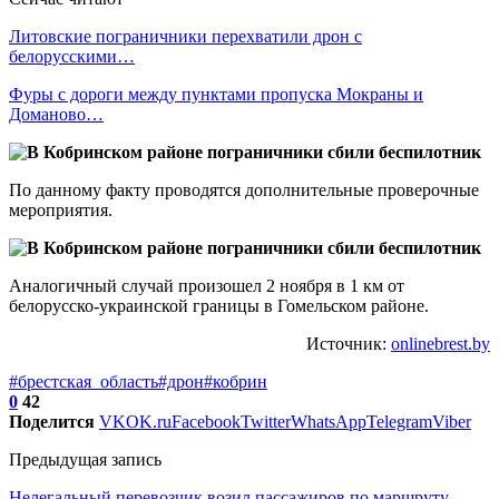
Литовские пограничники перехватили дрон с
белорусскими…
Фуры с дороги между пунктами пропуска Мокраны и
Доманово…
По данному факту проводятся дополнительные проверочные
мероприятия.
Аналогичный случай произошел 2 ноября в 1 км от
белорусско-украинской границы в Гомельском районе.
Источник:
onlinebrest.by
#брестская_область
#дрон
#кобрин
0
42
Поделится
VK
OK.ru
Facebook
Twitter
WhatsApp
Telegram
Viber
Предыдущая запись
Нелегальный перевозчик возил пассажиров по маршруту