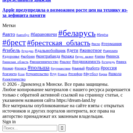
Apple предупредила о возможном росте цен на технику из-
за дефицита памяти
Метки
#беларусь
#авто
#барановичи
#автобус
#берёза
#брест
#брестская_область
#германия
#вело
#гибель
#дети
#животное
#дальнобойщик
#гродно
#зарплата
#кража
#минск
#здоровье
#контрабанда
#кобрин
#курс_валют
#литва
#недвижимость
#мошенничество
#налог
#пинск
#минская_область
#очередь
#польша
#россия
#работа
#поиск
#пьяный
#пожар
#путешествие
#футбол
#школа
#сигарета
#суд
#телефон
#строительство
#такси
#цена
#сон
#электричество
© 2026 - Дримленд в Минске. Все права защищены.
Любое копирование материалов с нашего ресурса разрешается
только с обратной активной ссылкой на страницу статьи, с
указанием названия сайта https://dream-land.by
Все материалы опубликованные на сайте взяты с открытых
источников и других порталов интернета, все права на
авторство принадлежат их законным владельцам.
Sign in