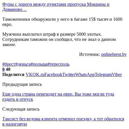
Фуры с дороги между пунктами пропуска Мокраны и
Доманово…
Таможенники обнаружили у него в багаже 15$ тысяч и 1600
евро.
Мужчина выплатил штраф в размере 5000 злотых.
Сотрудникам таможни он сообщил, что не знал о данном
законе.
Источник:
onlinebrest.by
#брест
#деньга
#польша
#тересполь
0
40
Поделится
VK
OK.ru
Facebook
Twitter
WhatsApp
Telegram
Viber
Предыдущая запись
Еще одна страна переходит на евро. Вы тоже могли туда
ездить в отпуск
Следующая запись
Таксист без ведома клиента отменил поездку, а тот обратился
в налоговую