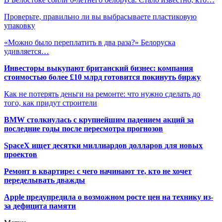
Проверьте, правильно ли вы выбрасываете пластиковую
упаковку
«Можно было переплатить в два раза?» Белоруска
удивляется…
Инвесторы выкупают британский бизнес: компания
стоимостью более £10 млрд готовится покинуть биржу
Как не потерять деньги на ремонте: что нужно сделать до
того, как придут строители
BMW столкнулась с крупнейшим падением акций за
последние годы после пересмотра прогнозов
SpaceX ищет десятки миллиардов долларов для новых
проектов
Ремонт в квартире: с чего начинают те, кто не хочет
переделывать дважды
Apple предупредила о возможном росте цен на технику из-
за дефицита памяти