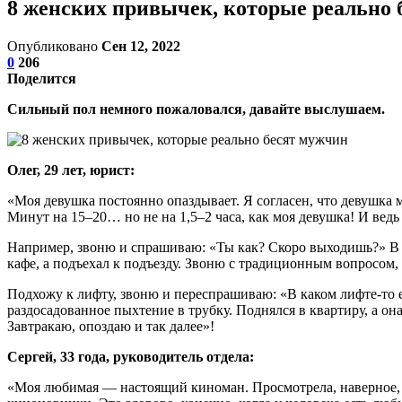
8 женских привычек, которые реально 
Опубликовано
Сен 12, 2022
0
206
Поделится
Сильный пол немного пожаловался, давайте выслушаем.
Олег, 29 лет, юрист:
«Моя девушка постоянно опаздывает. Я согласен, что девушка 
Минут на 15–20… но не на 1,5–2 часа, как моя девушка! И ведь
Например, звоню и спрашиваю: «Ты как? Скоро выходишь?» В от
кафе, а подъехал к подъезду. Звоню с традиционным вопросом, 
Подхожу к лифту, звоню и переспрашиваю: «В каком лифте-то е
раздосадованное пыхтение в трубку. Поднялся в квартиру, а она
Завтракаю, опоздаю и так далее»!
Сергей, 33 года, руководитель отдела:
«Моя любимая — настоящий киноман. Просмотрела, наверное, с