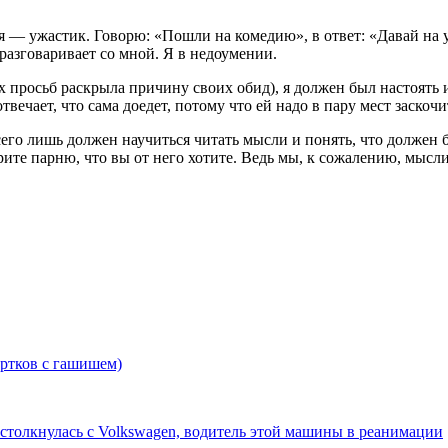
я — ужастик. Говорю: «Пошли на комедию», в ответ: «Давай на 
разговаривает со мной. Я в недоумении.
просьб раскрыла причину своих обид), я должен был настоять и
твечает, что сама доедет, потому что ей надо в пару мест заскочи
 всего лишь должен научиться читать мысли и понять, что должен
рите парню, что вы от него хотите. Ведь мы, к сожалению, мысли
ертков с гашишем)
 столкнулась с Volkswagen, водитель этой машины в реанимации