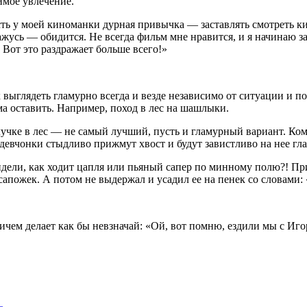
имое увлечение.
ть у моей киноманки дурная привычка — заставлять смотреть кин
жусь — обидится. Не всегда фильм мне нравится, и я начинаю зас
 Вот это раздражает больше всего!»
глядеть гламурно всегда и везде независимо от ситуации и пого
ма оставить. Например, поход в лес на шашлыки.
лучке в лес — не самый лучший, пусть и гламурный вариант. К
 девчонки стыдливо прижмут хвост и будут завистливо на нее гла
 видели, как ходит цапля или пьяный сапер по минному полю?! 
сапожек. А потом не выдержал и усадил ее на пенек со словами:
ичем делает как бы невзначай: «Ой, вот помню, ездили мы с Иго