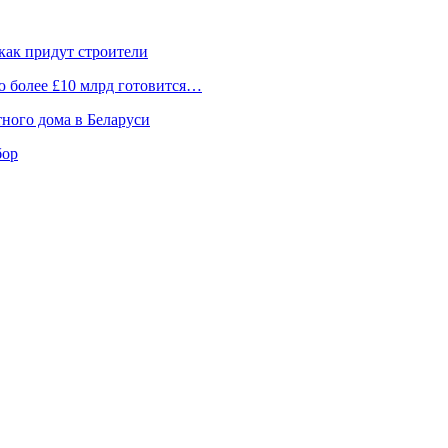
 как придут строители
ю более £10 млрд готовится…
ного дома в Беларуси
бор