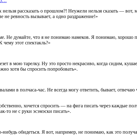
ью…
нельзя рассказать о прошлом?! Неужели нельзя сказать — вот, м
е не ревность вызывает, а одно раздражение!»
ме. Не думайте, что я не понимаю намеков. Я понимаю, хорошо 
К чему этот спектакль?»
езет в мою тарелку. Ну это просто некрасиво, когда сидим, куша
можно хотя бы спросить попробовать».
алами в полчаса-час. Не всегда могу ответить, бывает, отвечаю 
бственно, хочется спросить — на фига писать через каждые полч
ак-то не с руки эсэмэски писать».
нибудь обидеться. Я вот, например, не понимаю, как это получа