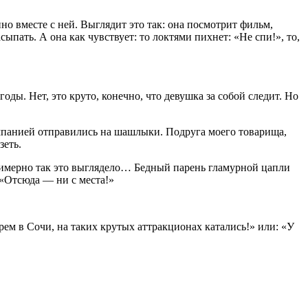
о вместе с ней. Выглядит это так: она посмотрит фильм,
ыпать. А она как чувствует: то локтями пихнет: «Не спи!», то,
ды. Нет, это круто, конечно, что девушка за собой следит. Но
омпанией отправились на шашлыки. Подруга моего товарища,
зеть.
Примерно так это выглядело… Бедный парень гламурной цапли
 «Отсюда — ни с места!»
рем в Сочи, на таких крутых аттракционах катались!» или: «У