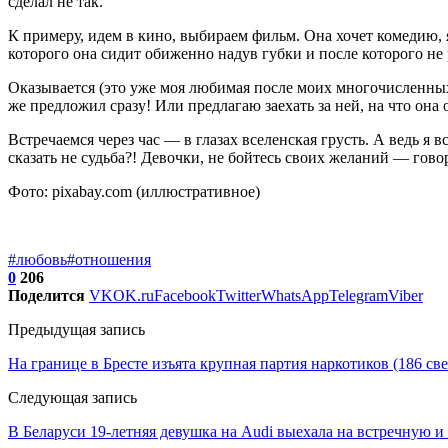
сделал не так.
К примеру, идем в кино, выбираем фильм. Она хочет комедию, 
которого она сидит обиженно надув губки и после которого не 
Оказывается (это уже моя любимая после моих многочисленных 
же предложил сразу! Или предлагаю заехать за ней, на что она о
Встречаемся через час — в глазах вселенская грусть. А ведь я
сказать не судьба?! Девочки, не бойтесь своих желаний — гово
Фото: pixabay.com (иллюстративное)
#любовь
#отношения
0
206
Поделится
VK
OK.ru
Facebook
Twitter
WhatsApp
Telegram
Viber
Предыдущая запись
На границе в Бресте изъята крупная партия наркотиков (186 св
Следующая запись
В Беларуси 19-летняя девушка на Audi выехала на встречную и