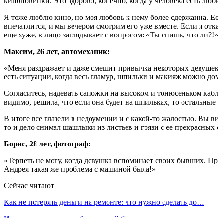
киноновинки. Это здорово, конечно, когда у человека есть люб
Я тоже люблю кино, но моя любовь к нему более сдержанна. Ес
впечатлится, и мы вечером смотрим его уже вместе. Если я отка
еще хуже, в лицо заглядывает с вопросом: «Ты спишь, что ли?!»
Максим, 26 лет, автомеханик:
«Меня раздражает и даже смешит привычка некоторых девушек вы
есть ситуации, когда весь гламур, шпильки и макияж можно до
Согласитесь, надевать сапожки на высоком и тонюсеньком каб
видимо, решила, что если она будет на шпильках, то остальные
В итоге все глазели в недоумении и с какой-то жалостью. Вы
то и дело снимал шашлыки из листьев и грязи с ее прекрасных 
Борис, 28 лет, фотограф:
«Терпеть не могу, когда девушка вспоминает своих бывших. Пр
Андрея такая же проблема с машиной была!»
Сейчас читают
Как не потерять деньги на ремонте: что нужно сделать до…