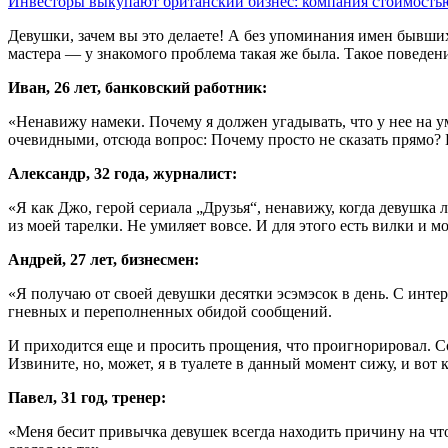
Инвесторы выкупают британский бизнес: компания стоимост
Девушки, зачем вы это делаете! А без упоминания имен бывших 
мастера — у знакомого проблема такая же была. Такое поведени
Иван, 26 лет, банковский работник:
«Ненавижу намеки. Почему я должен угадывать, что у нее на у
очевидными, отсюда вопрос: Почему просто не сказать прямо? 
Александр, 32 года, журналист:
«Я как Джо, герой сериала „Друзья“, ненавижу, когда девушка л
из моей тарелки. Не умиляет вовсе. И для этого есть вилки и 
Андрей, 27 лет, бизнесмен:
«Я получаю от своей девушки десятки эсэмэсок в день. С интерв
гневных и переполненных обидой сообщений.
И приходится еще и просить прощения, что проигнорировал. Со
Извините, но, может, я в туалете в данный момент сижу, и вот к
Павел, 31 год, тренер:
«Меня бесит привычка девушек всегда находить причину на что-