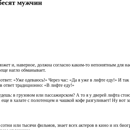
бесят мужчин
может и, наверное, должна согласно каким-то непонятным для на
 еще нагло обманывает.
вет: «Уже одеваюсь!» Через час: «Да я уже в лифте еду!» И так
в ответ традиционно: «В лифте еду!»
дешь: в грузовом или пассажирском? А то я у дверей лифта стою
 еще в халате с полотенцем и чашкой кофе разгуливает! Ну вот за
отни или тысячи фильмов, знает всех актеров в кино и их биогр