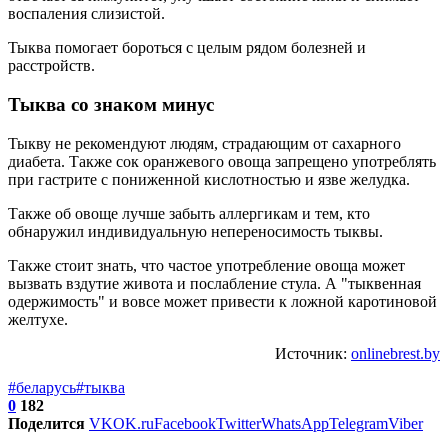
воспаления слизистой.
Тыква помогает бороться с целым рядом болезней и
расстройств.
Тыква со знаком минус
Тыкву не рекомендуют людям, страдающим от сахарного
диабета. Также сок оранжевого овоща запрещено употреблять
при гастрите с пониженной кислотностью и язве желудка.
Также об овоще лучше забыть аллергикам и тем, кто
обнаружил индивидуальную непереносимость тыквы.
Также стоит знать, что частое употребление овоща может
вызвать вздутие живота и послабление стула. А "тыквенная
одержимость" и вовсе может привести к ложной каротиновой
желтухе.
Источник:
onlinebrest.by
#беларусь
#тыква
0
182
Поделится
VK
OK.ru
Facebook
Twitter
WhatsApp
Telegram
Viber