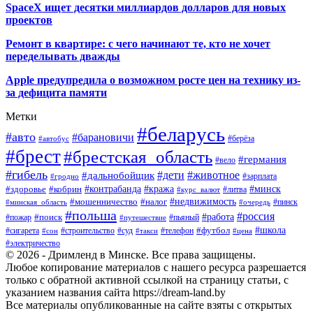
SpaceX ищет десятки миллиардов долларов для новых
проектов
Ремонт в квартире: с чего начинают те, кто не хочет
переделывать дважды
Apple предупредила о возможном росте цен на технику из-
за дефицита памяти
Метки
#беларусь
#авто
#барановичи
#автобус
#берёза
#брест
#брестская_область
#германия
#вело
#гибель
#дети
#животное
#дальнобойщик
#гродно
#зарплата
#кража
#минск
#здоровье
#контрабанда
#кобрин
#курс_валют
#литва
#недвижимость
#мошенничество
#налог
#пинск
#минская_область
#очередь
#польша
#россия
#работа
#поиск
#пьяный
#пожар
#путешествие
#футбол
#школа
#сигарета
#суд
#телефон
#строительство
#такси
#цена
#сон
#электричество
© 2026 - Дримленд в Минске. Все права защищены.
Любое копирование материалов с нашего ресурса разрешается
только с обратной активной ссылкой на страницу статьи, с
указанием названия сайта https://dream-land.by
Все материалы опубликованные на сайте взяты с открытых