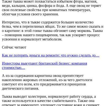
Также тыква может похвастаться избытком фтора, магния,
меди, кальция, цинка, фосфора и йода. А еще овощ не теряет
свои полезные свойства при комнатных температурах,
облегчая условия своего хранения.
Интересно, что в тыкве содержится большее количество
белка, чем в перепелиных яйцах. То же самое можно сказать и
о каротине: в этой гонке тыква обгоняет саму морковь. Тыква
– помощник нашего пищеварения, так как ускоряет процесс
усвоения и нормализует метаболизм.
Сейчас читают
Как не потерять деньги на ремонте: что нужно сделать до…
Инвесторы выкупают британский бизнес: компания
стоимостью…
А из-за содержания карнитина овощ препятствует
накоплению жировых отложений, из-за чего диетологи
советуют его всем, кто придерживается принципов
диетического питания.
Тыква выводит холестерин, нормализует работу сердца, а
также используется в качестве слабительного. Также она
отвечает за иммунитет, улучшает состояние кожи и снимает