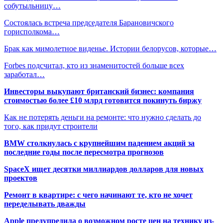
собутыльницу…
Состоялась встреча председателя Барановичского
горисполкома…
Брак как мимолетное виденье. Истории белорусов, которые…
Forbes подсчитал, кто из знаменитостей больше всех
заработал…
Инвесторы выкупают британский бизнес: компания
стоимостью более £10 млрд готовится покинуть биржу
Как не потерять деньги на ремонте: что нужно сделать до
того, как придут строители
BMW столкнулась с крупнейшим падением акций за
последние годы после пересмотра прогнозов
SpaceX ищет десятки миллиардов долларов для новых
проектов
Ремонт в квартире: с чего начинают те, кто не хочет
переделывать дважды
Apple предупредила о возможном росте цен на технику из-