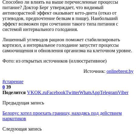
Способно ли влиять на выше перечисленные процессы
питание? Доктор Берг утверждает, что видимый
антивозрастной эффект оказывает кето-диета (отказ от
углеводов, предпочтение белкам в пище). Наибольший
эффект возможен при сочетании такого типа питания с
системой интервального голодания.
Лишенный углеводов рацион поможет стабилизировать
кортизол, а интервальное голодание запустит процессы
самоочищения и обновления организма на клеточном уровне.
Фото: из открытых источников (иллюстративное)
Источник:
onlinebrest.by
#старение
0
39
Поделится
VK
OK.ru
Facebook
Twitter
WhatsApp
Telegram
Viber
Предыдущая запись
Белорус хотел проехать границу, находясь под действием
наркотиков
Следующая запись