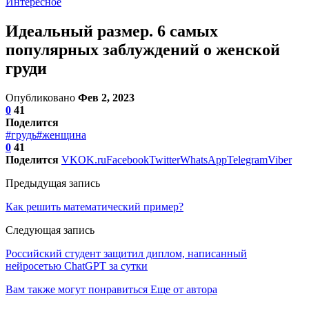
Интересное
Идеальный размер. 6 самых
популярных заблуждений о женской
груди
Опубликовано
Фев 2, 2023
0
41
Поделится
#грудь
#женщина
0
41
Поделится
VK
OK.ru
Facebook
Twitter
WhatsApp
Telegram
Viber
Предыдущая запись
Как решить математический пример?
Следующая запись
Российский студент защитил диплом, написанный
нейросетью ChatGPT за сутки
Вам также могут понравиться
Еще от автора