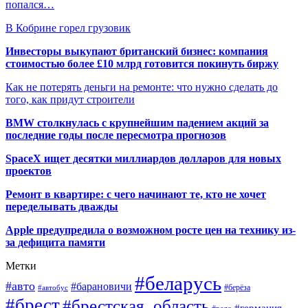
попался…
В Кобрине горел грузовик
Инвесторы выкупают британский бизнес: компания
стоимостью более £10 млрд готовится покинуть биржу
Как не потерять деньги на ремонте: что нужно сделать до
того, как придут строители
BMW столкнулась с крупнейшим падением акций за
последние годы после пересмотра прогнозов
SpaceX ищет десятки миллиардов долларов для новых
проектов
Ремонт в квартире: с чего начинают те, кто не хочет
переделывать дважды
Apple предупредила о возможном росте цен на технику из-
за дефицита памяти
Метки
#беларусь
#авто
#барановичи
#автобус
#берёза
#брест
#брестская_область
#германия