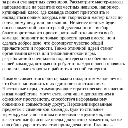
за рамки стандартных сувениров. Рассмотрите мастер-классы,
направленные на развитие совместных навыков, например,
кулинарный класс, где команда сможет приготовить и
насладиться общим блюдом, или творческий мастер-класс по
гончарному делу или рисованию. Не менее ценным будет
опыт совместной волонтерской деятельности – выбор
благотворительного проекта, который откликнется всей
команде, позволит не только провести время вместе, но и
сделать доброе дело, что формирует чувство общей
причастности и гордости. Также отличной идеей станет
организация квеста или тимбилдинговой игры,
разработанной специально под интересы и особенности
вашей команды, которая потребует от каждого члена проявить
свои сильные стороны и работать в тесной синергии.
Помимо совместного опыта, важно подарить команде нечто,
что будет напоминать о их единстве и достижениях.
Настольные игры, стимулирующие стратегическое мышление
и взаимодействие, могут стать отличным дополнением к
офисному пространству, способствуя неформальному
общению и совместному досугу. Персонализированные
предметы с символикой команды, будь то стильные
термокружки с логотипом и именами сотрудников, или
качественные флисовые пледы для уютных моментов, также
способны укрепить чувство принадлежности. Главное –