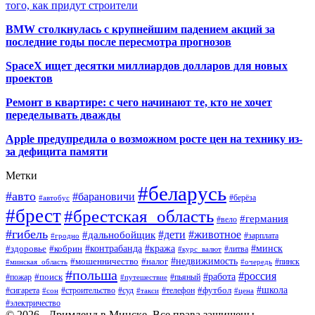
того, как придут строители
BMW столкнулась с крупнейшим падением акций за
последние годы после пересмотра прогнозов
SpaceX ищет десятки миллиардов долларов для новых
проектов
Ремонт в квартире: с чего начинают те, кто не хочет
переделывать дважды
Apple предупредила о возможном росте цен на технику из-
за дефицита памяти
Метки
#беларусь
#авто
#барановичи
#автобус
#берёза
#брест
#брестская_область
#германия
#вело
#гибель
#дети
#животное
#дальнобойщик
#гродно
#зарплата
#кража
#минск
#здоровье
#контрабанда
#кобрин
#курс_валют
#литва
#недвижимость
#мошенничество
#налог
#пинск
#минская_область
#очередь
#польша
#россия
#работа
#поиск
#пьяный
#пожар
#путешествие
#футбол
#школа
#сигарета
#суд
#телефон
#строительство
#такси
#цена
#сон
#электричество
© 2026 - Дримленд в Минске. Все права защищены.