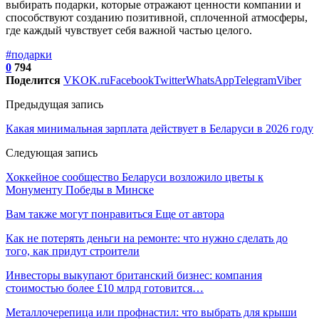
выбирать подарки, которые отражают ценности компании и
способствуют созданию позитивной, сплоченной атмосферы,
где каждый чувствует себя важной частью целого.
#подарки
0
794
Поделится
VK
OK.ru
Facebook
Twitter
WhatsApp
Telegram
Viber
Предыдущая запись
Какая минимальная зарплата действует в Беларуси в 2026 году
Следующая запись
Хоккейное сообщество Беларуси возложило цветы к
Монументу Победы в Минске
Вам также могут понравиться
Еще от автора
Как не потерять деньги на ремонте: что нужно сделать до
того, как придут строители
Инвесторы выкупают британский бизнес: компания
стоимостью более £10 млрд готовится…
Металлочерепица или профнастил: что выбрать для крыши