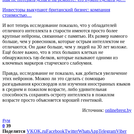
Инвесторы выкупают британский бизнес: компания
стоимостью…
И вот теперь исследование показало, что у обладателей
отличного интеллекта в старости имеются просто более
крупные нейроны, связанные с памятью. Их размер намного
больше, чем у ровесников, которые острым интеллектом не
отличаются. Он даже больше, чем у людей на 30 лет моложе.
Ещё более важно, что в этих больших клетках не
обнаружилось тау-белков, которые называют одними из
ключевых маркеров старческого слабоумия.
Правда, исследование не показало, как добиться увеличение
этих нейронов. Можно ли это сделать с помощью
разгадывания кроссвордов или изучения иностранных языков
в среднем и пожилом возрасте, либо удивительная
способность сохранять остроту интеллекта в пожилом
возрасте просто объясняется хорошей генетикой.
Источник:
onlinebrest.by
#ум
0
39
Поделится
VK
OK.ru
Facebook
Twitter
WhatsApp
Telegram
Viber