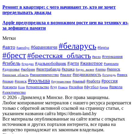
Ремонт в квартире: с чего начинают те, кто не хочет
переделывать дважды
Apple предупредила о возможном росте цен на технику из-
за дефицита памяти
Метки
#беларусь
#авто
#барановичи
#автобус
#берёза
#брест
#брестская_область
#германия
#вело
#гибель
#дети
#животное
#дальнобойщик
#гродно
#зарплата
#кража
#минск
#здоровье
#контрабанда
#кобрин
#курс_валют
#литва
#недвижимость
#мошенничество
#налог
#пинск
#минская_область
#очередь
#польша
#россия
#работа
#поиск
#пьяный
#пожар
#путешествие
#футбол
#школа
#сигарета
#суд
#телефон
#строительство
#такси
#цена
#сон
#электричество
© 2026 - Дримленд в Минске. Все права защищены.
Любое копирование материалов с нашего ресурса разрешается
только с обратной активной ссылкой на страницу статьи, с
указанием названия сайта https://dream-land.by
Все материалы опубликованные на сайте взяты с открытых
источников и других порталов интернета, все права на
авторство принадлежат их законным владельцам.