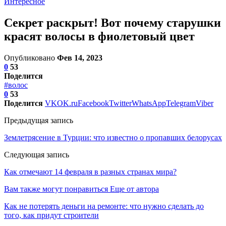
Интересное
Секрет раскрыт! Вот почему старушки
красят волосы в фиолетовый цвет
Опубликовано
Фев 14, 2023
0
53
Поделится
#волос
0
53
Поделится
VK
OK.ru
Facebook
Twitter
WhatsApp
Telegram
Viber
Предыдущая запись
Землетрясение в Турции: что известно о пропавших белорусах
Следующая запись
Как отмечают 14 февраля в разных странах мира?
Вам также могут понравиться
Еще от автора
Как не потерять деньги на ремонте: что нужно сделать до
того, как придут строители