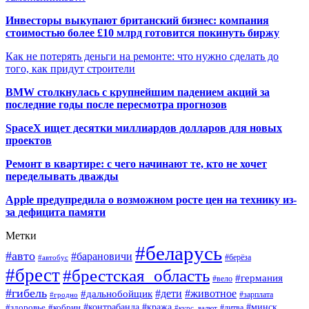
Инвесторы выкупают британский бизнес: компания
стоимостью более £10 млрд готовится покинуть биржу
Как не потерять деньги на ремонте: что нужно сделать до
того, как придут строители
BMW столкнулась с крупнейшим падением акций за
последние годы после пересмотра прогнозов
SpaceX ищет десятки миллиардов долларов для новых
проектов
Ремонт в квартире: с чего начинают те, кто не хочет
переделывать дважды
Apple предупредила о возможном росте цен на технику из-
за дефицита памяти
Метки
#беларусь
#авто
#барановичи
#автобус
#берёза
#брест
#брестская_область
#германия
#вело
#гибель
#дети
#животное
#дальнобойщик
#гродно
#зарплата
#кража
#минск
#здоровье
#контрабанда
#кобрин
#курс_валют
#литва