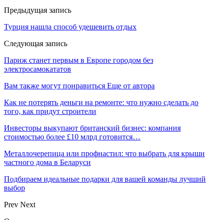
Предыдущая запись
Турция нашла способ удешевить отдых
Следующая запись
Париж станет первым в Европе городом без
электросамокататов
Вам также могут понравиться
Еще от автора
Как не потерять деньги на ремонте: что нужно сделать до
того, как придут строители
Инвесторы выкупают британский бизнес: компания
стоимостью более £10 млрд готовится…
Металлочерепица или профнастил: что выбрать для крыши
частного дома в Беларуси
Подбираем идеальные подарки для вашей команды лучший
выбор
Prev
Next