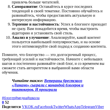
привлечь больше читателей.
Саморазвитие
: Оставайтесь в курсе последних
тенденций в своей тематике. Постоянно обучайтесь и
развивайтесь, чтобы предоставлять актуальную и
интересную информацию.
Терпение и настойчивость
: Успех в блогинге приходит
не сразу. Вам понадобится время, чтобы выстроить
аудиторию и установить свой стиль.
Анализ и улучшение
: Анализируйте, какой контент
пользуется наибольшей популярностью, и на основе
этого оптимизируйте свой подход к созданию контента.
Помните, что блогерство — это долгосрочный процесс,
требующий усилий и настойчивости. Начните с небольших
шагов и постепенно развивайте свой блог, и со временем вы
сможете стать авторитетом в выбранной вами области
обучения.
Читайте также:
Ветераны брестского
«Динамо» сыграли с командой блогеров и
тиктокеров. И проиграли
#блогер
#медиа
#школа
0
52
Поделится
VK
OK.ru
Facebook
Twitter
WhatsApp
Telegram
Viber