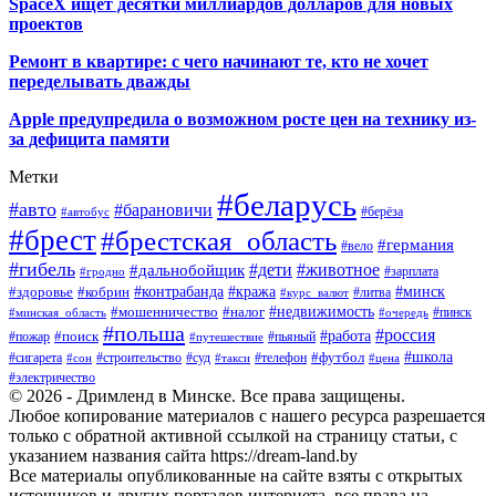
SpaceX ищет десятки миллиардов долларов для новых
проектов
Ремонт в квартире: с чего начинают те, кто не хочет
переделывать дважды
Apple предупредила о возможном росте цен на технику из-
за дефицита памяти
Метки
#беларусь
#авто
#барановичи
#автобус
#берёза
#брест
#брестская_область
#германия
#вело
#гибель
#дети
#животное
#дальнобойщик
#гродно
#зарплата
#кража
#минск
#здоровье
#контрабанда
#кобрин
#курс_валют
#литва
#недвижимость
#мошенничество
#налог
#пинск
#минская_область
#очередь
#польша
#россия
#работа
#поиск
#пьяный
#пожар
#путешествие
#футбол
#школа
#сигарета
#суд
#телефон
#строительство
#такси
#цена
#сон
#электричество
© 2026 - Дримленд в Минске. Все права защищены.
Любое копирование материалов с нашего ресурса разрешается
только с обратной активной ссылкой на страницу статьи, с
указанием названия сайта https://dream-land.by
Все материалы опубликованные на сайте взяты с открытых
источников и других порталов интернета, все права на