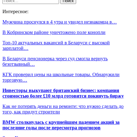
Интересное:
Мужчина проснулся в 4 утра и увидел незнакомца в…
В Кобринском районе уничтожено поле конопли
Топ-10 актуальных вакансий в Беларуси с высокой
зарплатой…
В Беларуси пенсионерка через суд смогла вернуть
безотзывный…
КГК проверил цены на школьные товары. Обнаружили
торговую…
Инвесторы выкупают британский бизнес: компания
стоимостью более £10 млрд готовится покинуть биржу
Как не потерять деньги на ремонте: что нужно сделать до
того, как придут строители
BMW столкнулась с крупнейшим падением акций за
последние годы после пересмотра прогнозов