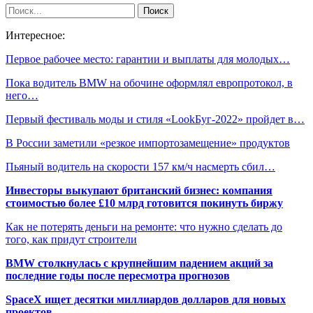
Интересное:
Первое рабочее место: гарантии и выплаты для молодых…
Пока водитель BMW на обочине оформлял европротокол, в
него…
Первый фестиваль моды и стиля «LookБуг-2022» пройдет в…
В России заметили «резкое импортозамещение» продуктов
Пьяный водитель на скорости 157 км/ч насмерть сбил…
Инвесторы выкупают британский бизнес: компания
стоимостью более £10 млрд готовится покинуть биржу
Как не потерять деньги на ремонте: что нужно сделать до
того, как придут строители
BMW столкнулась с крупнейшим падением акций за
последние годы после пересмотра прогнозов
SpaceX ищет десятки миллиардов долларов для новых
проектов