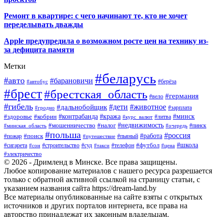
Ремонт в квартире: с чего начинают те, кто не хочет
переделывать дважды
Apple предупредила о возможном росте цен на технику из-
за дефицита памяти
Метки
#беларусь
#авто
#барановичи
#автобус
#берёза
#брест
#брестская_область
#германия
#вело
#гибель
#дети
#животное
#дальнобойщик
#гродно
#зарплата
#кража
#минск
#здоровье
#контрабанда
#кобрин
#курс_валют
#литва
#недвижимость
#мошенничество
#налог
#пинск
#минская_область
#очередь
#польша
#россия
#работа
#поиск
#пьяный
#пожар
#путешествие
#футбол
#школа
#сигарета
#суд
#телефон
#строительство
#такси
#цена
#сон
#электричество
© 2026 - Дримленд в Минске. Все права защищены.
Любое копирование материалов с нашего ресурса разрешается
только с обратной активной ссылкой на страницу статьи, с
указанием названия сайта https://dream-land.by
Все материалы опубликованные на сайте взяты с открытых
источников и других порталов интернета, все права на
авторство принадлежат их законным владельцам.