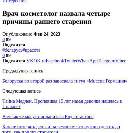
Интересное
Врач-косметолог назвала четыре
причины раннего старения
Опубликовано
Фев 24, 2023
0
89
Поделится
#беларусь
#красота
0
89
Поделится
VK
OK.ru
Facebook
Twitter
WhatsApp
Telegram
Viber
Предыдущая запись
Белоруска во второй раз завоевала титул «Миссис Германия»
Следующая запись
Тайна Мадлен. Пропавшая 15 лет назад девочка нашлась в
Польше?
Вам также могут понравиться
Еще от автора
Как не потерять деньги на ремонте: что нужно сделать до
того, как придут строители