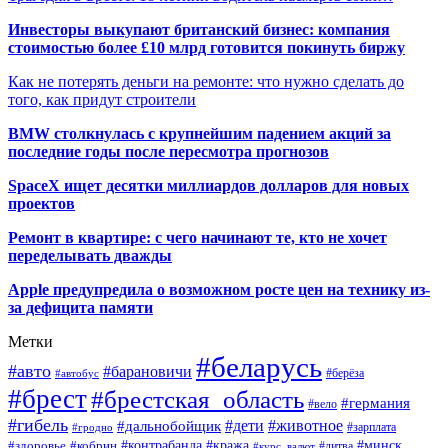
Инвесторы выкупают британский бизнес: компания
стоимостью более £10 млрд готовится покинуть биржу
Как не потерять деньги на ремонте: что нужно сделать до
того, как придут строители
BMW столкнулась с крупнейшим падением акций за
последние годы после пересмотра прогнозов
SpaceX ищет десятки миллиардов долларов для новых
проектов
Ремонт в квартире: с чего начинают те, кто не хочет
переделывать дважды
Apple предупредила о возможном росте цен на технику из-
за дефицита памяти
Метки
#беларусь
#авто
#барановичи
#автобус
#берёза
#брест
#брестская_область
#германия
#вело
#гибель
#дети
#животное
#дальнобойщик
#гродно
#зарплата
#кража
#минск
#здоровье
#контрабанда
#кобрин
#курс_валют
#литва