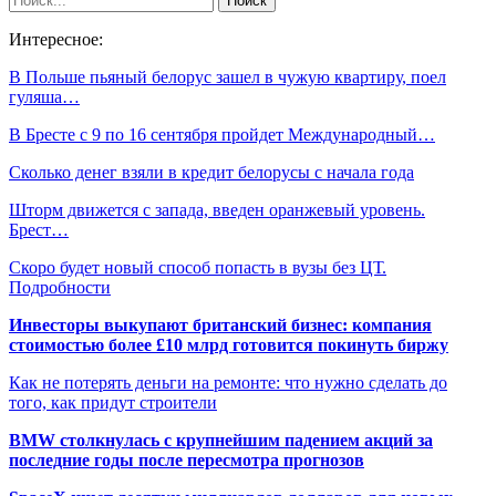
Интересное:
В Польше пьяный белорус зашел в чужую квартиру, поел
гуляша…
В Бресте с 9 по 16 сентября пройдет Международный…
Сколько денег взяли в кредит белорусы с начала года
Шторм движется с запада, введен оранжевый уровень.
Брест…
Скоро будет новый способ попасть в вузы без ЦТ.
Подробности
Инвесторы выкупают британский бизнес: компания
стоимостью более £10 млрд готовится покинуть биржу
Как не потерять деньги на ремонте: что нужно сделать до
того, как придут строители
BMW столкнулась с крупнейшим падением акций за
последние годы после пересмотра прогнозов