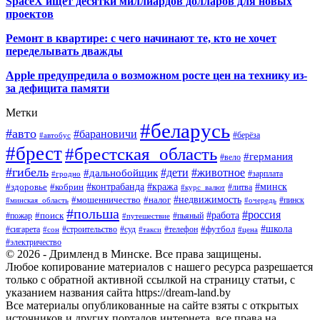
SpaceX ищет десятки миллиардов долларов для новых
проектов
Ремонт в квартире: с чего начинают те, кто не хочет
переделывать дважды
Apple предупредила о возможном росте цен на технику из-
за дефицита памяти
Метки
#беларусь
#авто
#барановичи
#автобус
#берёза
#брест
#брестская_область
#германия
#вело
#гибель
#дети
#животное
#дальнобойщик
#гродно
#зарплата
#кража
#минск
#здоровье
#контрабанда
#кобрин
#курс_валют
#литва
#недвижимость
#мошенничество
#налог
#пинск
#минская_область
#очередь
#польша
#россия
#работа
#поиск
#пьяный
#пожар
#путешествие
#футбол
#школа
#сигарета
#суд
#телефон
#строительство
#такси
#цена
#сон
#электричество
© 2026 - Дримленд в Минске. Все права защищены.
Любое копирование материалов с нашего ресурса разрешается
только с обратной активной ссылкой на страницу статьи, с
указанием названия сайта https://dream-land.by
Все материалы опубликованные на сайте взяты с открытых
источников и других порталов интернета, все права на