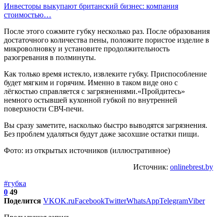
Инвесторы выкупают британский бизнес: компания
стоимостью…
После этого сожмите губку несколько раз. После образования
достаточного количества пены, положите пористое изделие в
микроволновку и установите продолжительность
разогревания в полминуты.
Как только время истекло, извлеките губку. Приспособление
будет мягким и горячим. Именно в таком виде оно с
лёгкостью справляется с загрязнениями.«Пройдитесь»
немного остывшей кухонной губкой по внутренней
поверхности СВЧ-печи.
Вы сразу заметите, насколько быстро выводятся загрязнения.
Без проблем удаляться будут даже засохшие остатки пищи.
Фото: из открытых источников (иллюстративное)
Источник:
onlinebrest.by
#губка
0
49
Поделится
VK
OK.ru
Facebook
Twitter
WhatsApp
Telegram
Viber