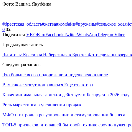
Фото: Вадима Якубёнка
#брестская_область
#жатва
#комбайн
#пружаны
#сельское_хозяйс
0
32
Поделится
VK
OK.ru
Facebook
Twitter
WhatsApp
Telegram
Viber
Предыдущая запись
Читатель: Красивая Набережная в Бресте. Фото сделаны вчера 
Следующая запись
Что больше всего подорожало и подешевело в июле
Вам также могут понравиться
Еще от автора
Какая минимальная зарплата действует в Беларуси в 2026 году
Роль маркетинга в увеличении продаж
МФО и их роль в регулировании и стимулировании бизнеса
ТОП-5 признаков, что вашей бытовой технике срочно нужен р