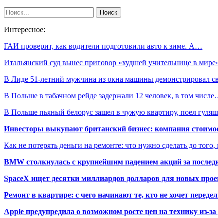
Интересное:
ГАИ проверит, как водители подготовили авто к зиме. А…
Итальянский суд вынес приговор «худшей учительнице в мире
В Лиде 51-летний мужчина из окна машины демонстрировал 
В Польше в табачном рейде задержали 12 человек, в том числ
В Польше пьяный белорус зашел в чужую квартиру, поел гуля
Инвесторы выкупают британский бизнес: компания стоимос
Как не потерять деньги на ремонте: что нужно сделать до того,
BMW столкнулась с крупнейшим падением акций за последн
SpaceX ищет десятки миллиардов долларов для новых прое
Ремонт в квартире: с чего начинают те, кто не хочет перед
Apple предупредила о возможном росте цен на технику из-з