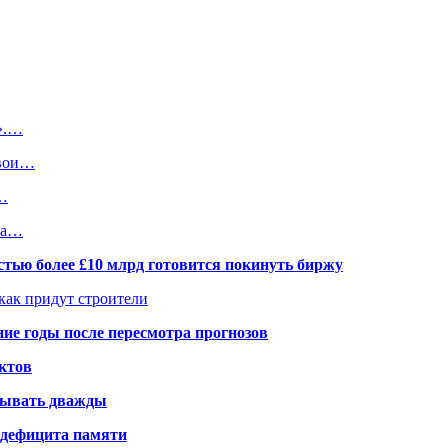
».…
свои…
е…
ша…
тью более £10 млрд готовится покинуть биржу
 как придут строители
ие годы после пересмотра прогнозов
ктов
елывать дважды
а дефицита памяти