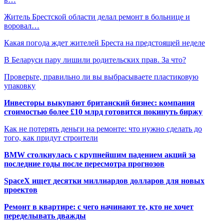
Житель Брестской области делал ремонт в больнице и
воровал…
Какая погода ждет жителей Бреста на предстоящей неделе
В Беларуси пару лишили родительских прав. За что?
Проверьте, правильно ли вы выбрасываете пластиковую
упаковку
Инвесторы выкупают британский бизнес: компания
стоимостью более £10 млрд готовится покинуть биржу
Как не потерять деньги на ремонте: что нужно сделать до
того, как придут строители
BMW столкнулась с крупнейшим падением акций за
последние годы после пересмотра прогнозов
SpaceX ищет десятки миллиардов долларов для новых
проектов
Ремонт в квартире: с чего начинают те, кто не хочет
переделывать дважды