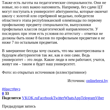
Также есть льготы на педагогические специальности. Они не
новые, но о них важно напомнить. Например, без сдачи ЦТ
могут поступать в университет абитуриенты, которые окончат
школу с золотой или серебряной медалью, победители
областного этапа республиканской олимпиады по первому
профильному предмету специальности, выпускники
профильных классов педагогической направленности. У
последних при этом есть условия по аттестату – отметки не
должны быть ниже 8 баллов по профильным предметам и не
ниже 7 по остальным предметам.
В завершение беседы хочу сказать, что мы заинтересованы в
будущем абитуриентов так же, как и они сами. Ведь
университет – это люди. Какие люди в нем работают, учатся,
живут им – таким и будет наш университет.
Фото: из открытых источников (иллюстративное)
Источник:
onlinebrest.by
#брест
#вуз
0
33
Поделится
VK
OK.ru
Facebook
Twitter
WhatsApp
Telegram
Viber
Предыдущая запись