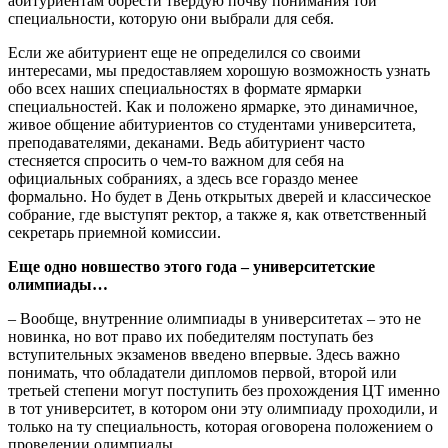
абитуриентам обрести твердую почву понимания той
специальности, которую они выбрали для себя.
Если же абитуриент еще не определился со своими
интересами, мы предоставляем хорошую возможность узнать
обо всех наших специальностях в формате ярмарки
специальностей. Как и положено ярмарке, это динамичное,
живое общение абитуриентов со студентами университета,
преподавателями, деканами. Ведь абитуриент часто
стесняется спросить о чем-то важном для себя на
официальных собраниях, а здесь все гораздо менее
формально. Но будет в День открытых дверей и классическое
собрание, где выступят ректор, а также я, как ответственный
секретарь приемной комиссии.
Еще одно новшество этого года – университетские
олимпиады…
– Вообще, внутренние олимпиады в университетах – это не
новинка, но вот право их победителям поступать без
вступительных экзаменов введено впервые. Здесь важно
понимать, что обладатели дипломов первой, второй или
третьей степени могут поступить без прохождения ЦТ именно
в тот университет, в котором они эту олимпиаду проходили, и
только на ту специальность, которая оговорена положением о
проведении олимпиады.