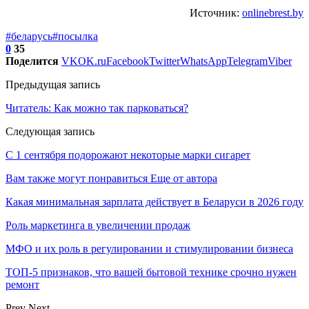
Источник:
onlinebrest.by
#беларусь
#посылка
0
35
Поделится
VK
OK.ru
Facebook
Twitter
WhatsApp
Telegram
Viber
Предыдущая запись
Читатель: Как можно так парковаться?
Следующая запись
С 1 сентября подорожают некоторые марки сигарет
Вам также могут понравиться
Еще от автора
Какая минимальная зарплата действует в Беларуси в 2026 году
Роль маркетинга в увеличении продаж
МФО и их роль в регулировании и стимулировании бизнеса
ТОП-5 признаков, что вашей бытовой технике срочно нужен
ремонт
Prev
Next