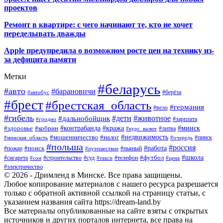
проектов
Ремонт в квартире: с чего начинают те, кто не хочет
переделывать дважды
Apple предупредила о возможном росте цен на технику из-
за дефицита памяти
Метки
#беларусь
#авто
#барановичи
#автобус
#берёза
#брест
#брестская_область
#германия
#вело
#гибель
#дети
#животное
#дальнобойщик
#гродно
#зарплата
#кража
#минск
#здоровье
#контрабанда
#кобрин
#курс_валют
#литва
#недвижимость
#мошенничество
#налог
#пинск
#минская_область
#очередь
#польша
#россия
#работа
#поиск
#пьяный
#пожар
#путешествие
#футбол
#школа
#сигарета
#суд
#телефон
#строительство
#такси
#цена
#сон
#электричество
© 2026 - Дримленд в Минске. Все права защищены.
Любое копирование материалов с нашего ресурса разрешается
только с обратной активной ссылкой на страницу статьи, с
указанием названия сайта https://dream-land.by
Все материалы опубликованные на сайте взяты с открытых
источников и других порталов интернета, все права на