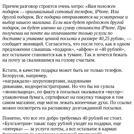
Причем разговор строится очень хитро:
«Вам положен
подарок — оригинальный сотовый телефон, iPhone. Или
другой подарок. Все подарки отправляются на усмотрение и
выбор нашего магазина. Если вам будет предложен другой
подарок, он будет именно на сумму стоимости iPhone. При
получении на почте вы оплачиваете только услуги по
доставке и упаковке ценной посылки в размере 40,25 рубля
»,
—
сообщает звонящий. Согласитесь, что после того, как в одном
предложении слышишь «подарок», «айфон» и «40 рублей»,
все остальное становится как в тумане. Так и хочется бежать
на почту за свалившимся на голову счастьем.
Кстати, в качестве подарка может быть не только телефон.
Белорусов, например,
«награждали» шуруповертами, надувными
диванами, видеорегистраторами. Но что бы ни сулила
«звонильщица», по факту в посылках оказывался «мусор»:
упаковочная бумага, сертификат на покупку товаров в том
самом магазине, еще могли лежать копеечные духи. По ссылке
можно посмотреть на распаковку долгожданной посылки.
Понятно, что все это добро требуемых 40 рублей не стоит.
«Бухгалетрия» такая: пару рублей уходят на подарки, еще
«пятерка» — за услуги почты, а все остальное в карман