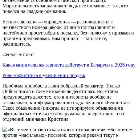
бизнесменов (в основном с пинской пропиской).
Маржинальность зашкаливает, ведь все оплачивает тот, кто
повелся на сладкие обещания.
Есть и еще одна — упрощенная — разновидность: с
неизвестного номера (якобы от лица почты) звонят и
настойчиво просят забрать посылку, без «плясок» с призами и
прочими прелюдиями. Вам пришло — заплатите,
распишитесь.
Сейчас читают
Какая минимальная зарплата действует в Беларуси в 2026 году
Роль маркетинга в увеличении продаж
Проблема приобрела лавинообразный характер. Только
Onlíner писал о схеме не меньше десяти раз. Но, чтобы
предупредить даже тех, кто в интернеты вообще не
заглядывает, к информированию подключилась «Белпочта».
Такое объявление (никогда не игнорируйте объявления в
официальных «точках») обнаружила на дверях одного из
отделений минчанка Кристина