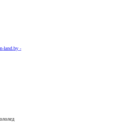
-land.by -
гололед