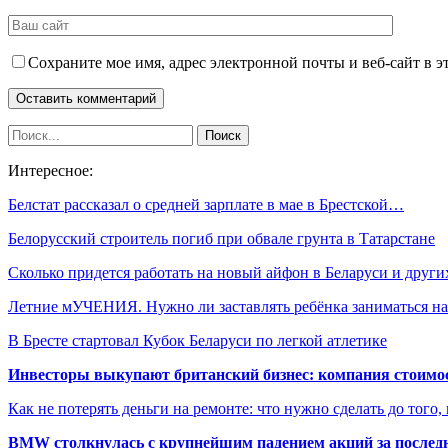
Сохраните мое имя, адрес электронной почты и веб-сайт в э
Интересное:
Белстат рассказал о средней зарплате в мае в Брестской…
Белорусский строитель погиб при обвале грунта в Татарстане
Сколько придется работать на новый айфон в Беларуси и друг
Летние мУЧЕНИЯ. Нужно ли заставлять ребёнка заниматься 
В Бресте стартовал Кубок Беларуси по легкой атлетике
Инвесторы выкупают британский бизнес: компания стоимос
Как не потерять деньги на ремонте: что нужно сделать до того,
BMW столкнулась с крупнейшим падением акций за последн