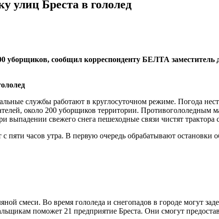
у улиц Бреста в гололед
о 200 уборщиков, сообщил корреспонденту БЕЛТА заместител
нальные службы работают в круглосуточном режиме. Погода нест
вателей, около 200 уборщиков территории. Противогололедным 
При выпадении свежего снега пешеходные связи чистят трактора 
 с пяти часов утра. В первую очередь обрабатывают остановки 
оляной смеси. Во время гололеда и снегопадов в городе могут за
альщикам поможет 21 предприятие Бреста. Они смогут предоста