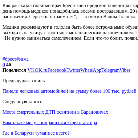
Как рассказал главный врач Брестской городской больницы ск
день помощь медиков понадобилась восьми пострадавшим. 20 
растяжения. Серьезных травм нет", — отметил Вадим Головко.
Медики рекомендуют в гололед быть более острожными: обуват
выходить на улицу с тростью с металлическим наконечником. 
"Не нужно заниматься самолечением. Если что-то болит, появ
#брест
#зима
0
46
Поделится
VK
OK.ru
Facebook
Twitter
WhatsApp
Telegram
Viber
Предыдущая запись
Панели легковых автомобилей на сумму более 100 тыс. рублей
Следующая запись
Места смертельных ДТП освятили в Барановичах
Вам также могут понравиться
Еще от автора
Где в Беларуси туманнее всего?