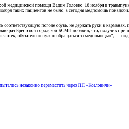
орой медицинской помощи Вадим Головко, 18 ноября в травмпун
ноября таких пациентов не было, а сегодня медпомощь понадоб
ь соответствующую погоде обувь, не держать руки в карманах,
Главврач Брестской городской БСМП добавил, что, получив при 
ился отек, обязательно нужно обращаться за медпомощью", — по
 пытались незаконно переместить через ПП «Козловичи»