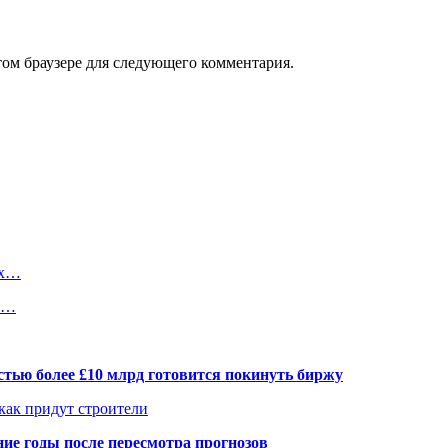
том браузере для следующего комментария.
их…
на…
тью более £10 млрд готовится покинуть биржу
 как придут строители
ие годы после пересмотра прогнозов