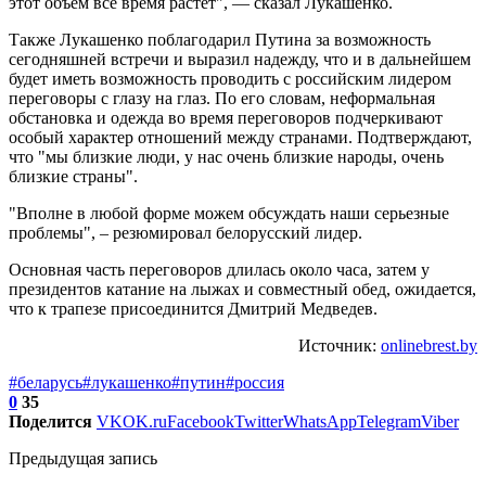
этот объем все время растет", — сказал Лукашенко.
Также Лукашенко поблагодарил Путина за возможность
сегодняшней встречи и выразил надежду, что и в дальнейшем
будет иметь возможность проводить с российским лидером
переговоры с глазу на глаз. По его словам, неформальная
обстановка и одежда во время переговоров подчеркивают
особый характер отношений между странами. Подтверждают,
что "мы близкие люди, у нас очень близкие народы, очень
близкие страны".
"Вполне в любой форме можем обсуждать наши серьезные
проблемы", – резюмировал белорусский лидер.
Основная часть переговоров длилась около часа, затем у
президентов катание на лыжах и совместный обед, ожидается,
что к трапезе присоединится Дмитрий Медведев.
Источник:
onlinebrest.by
#беларусь
#лукашенко
#путин
#россия
0
35
Поделится
VK
OK.ru
Facebook
Twitter
WhatsApp
Telegram
Viber
Предыдущая запись