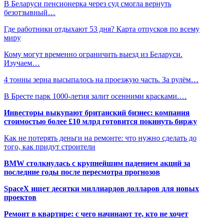
В Беларуси пенсионерка через суд смогла вернуть
безотзывный…
Где работники отдыхают 53 дня? Карта отпусков по всему
миру
Кому могут временно ограничить выезд из Беларуси.
Изучаем…
4 тонны зерна высыпалось на проезжую часть. За рулём…
В Бресте парк 1000-летия залит осенними красками.…
Инвесторы выкупают британский бизнес: компания
стоимостью более £10 млрд готовится покинуть биржу
Как не потерять деньги на ремонте: что нужно сделать до
того, как придут строители
BMW столкнулась с крупнейшим падением акций за
последние годы после пересмотра прогнозов
SpaceX ищет десятки миллиардов долларов для новых
проектов
Ремонт в квартире: с чего начинают те, кто не хочет