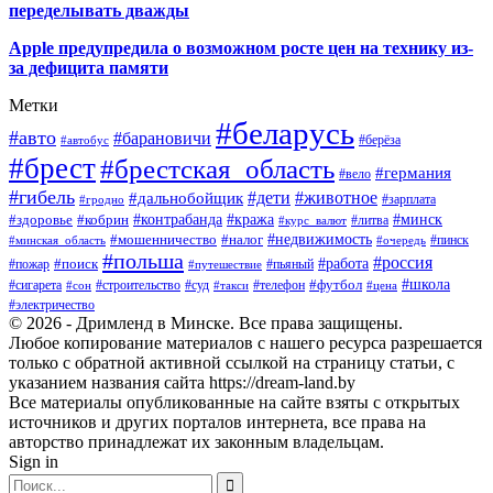
переделывать дважды
Apple предупредила о возможном росте цен на технику из-
за дефицита памяти
Метки
#беларусь
#авто
#барановичи
#автобус
#берёза
#брест
#брестская_область
#германия
#вело
#гибель
#дети
#животное
#дальнобойщик
#гродно
#зарплата
#кража
#минск
#здоровье
#контрабанда
#кобрин
#курс_валют
#литва
#недвижимость
#мошенничество
#налог
#пинск
#минская_область
#очередь
#польша
#россия
#работа
#поиск
#пьяный
#пожар
#путешествие
#футбол
#школа
#сигарета
#суд
#телефон
#строительство
#такси
#цена
#сон
#электричество
© 2026 - Дримленд в Минске. Все права защищены.
Любое копирование материалов с нашего ресурса разрешается
только с обратной активной ссылкой на страницу статьи, с
указанием названия сайта https://dream-land.by
Все материалы опубликованные на сайте взяты с открытых
источников и других порталов интернета, все права на
авторство принадлежат их законным владельцам.
Sign in