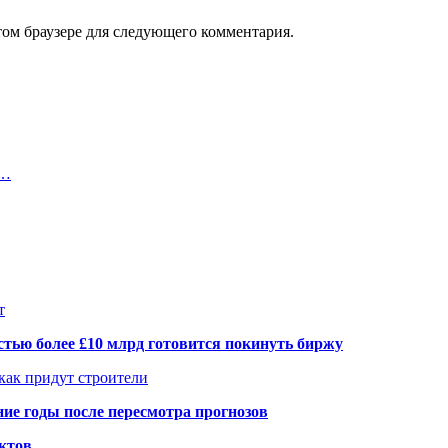
том браузере для следующего комментария.
а…
т
тью более £10 млрд готовится покинуть биржу
 как придут строители
ие годы после пересмотра прогнозов
ктов