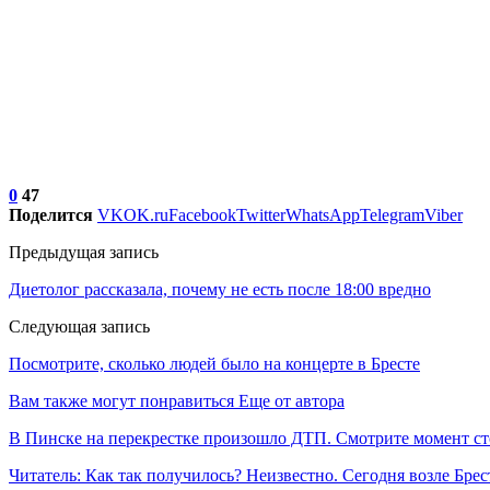
0
47
Поделится
VK
OK.ru
Facebook
Twitter
WhatsApp
Telegram
Viber
Предыдущая запись
Диетолог рассказала, почему не есть после 18:00 вредно
Следующая запись
Посмотрите, сколько людей было на концерте в Бресте
Вам также могут понравиться
Еще от автора
В Пинске на перекрестке произошло ДТП. Смотрите момент с
Читатель: Как так получилось? Неизвестно. Сегодня возле Брес