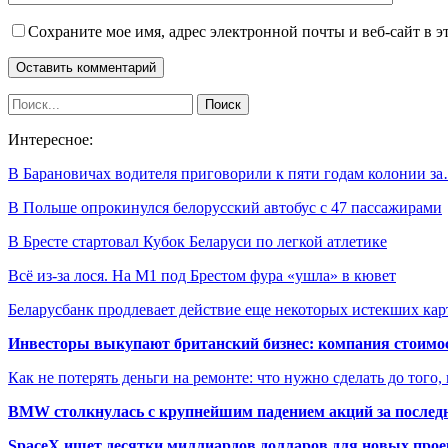
Сохраните мое имя, адрес электронной почты и веб-сайт в э
Интересное:
В Барановичах водителя приговорили к пяти годам колонии з
В Польше опрокинулся белорусский автобус с 47 пассажирами
В Бресте стартовал Кубок Беларуси по легкой атлетике
Всё из-за лося. На М1 под Брестом фура «ушла» в кювет
Беларусбанк продлевает действие еще некоторых истекших кар
Инвесторы выкупают британский бизнес: компания стоимос
Как не потерять деньги на ремонте: что нужно сделать до того,
BMW столкнулась с крупнейшим падением акций за последн
SpaceX ищет десятки миллиардов долларов для новых прое