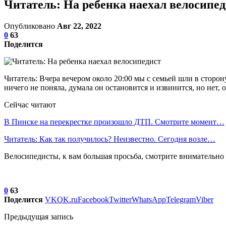
Читатель: На ребенка наехал велосипе
Опубликовано
Авг 22, 2022
0
63
Поделится
Читатель: Вчера вечером около 20:00 мы с семьей шли в сторон
ничего не поняла, думала он остановится и извинится, но нет, 
Сейчас читают
В Пинске на перекрестке произошло ДТП. Смотрите момент…
Читатель: Как так получилось? Неизвестно. Сегодня возле…
Велосипедисты, к вам большая просьба, смотрите внимательно 
0
63
Поделится
VK
OK.ru
Facebook
Twitter
WhatsApp
Telegram
Viber
Предыдущая запись