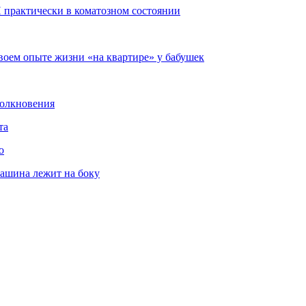
 практически в коматозном состоянии
воем опыте жизни «на квартире» у бабушек
толкновения
та
о
машина лежит на боку