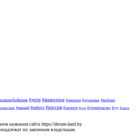
#дети
#животное
дальнобойщик
#здоровье
#кобрин
#зарплата
#россия
#работа
#пьяный
#сигарета
#суд
тешествие
#строительство
#такси
#сон
м названия сайта https://dream-land.by
ринадлежат их законным владельцам.