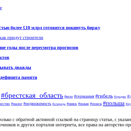
е
тью более £10 млрд готовится покинуть биржу
 как придут строители
ие годы после пересмотра прогнозов
ктов
елывать дважды
а дефицита памяти
#брестская_область
#гибель
#германия
#
#вело
#гродно
#польша
#недвижимость
#поиск
ество
#налог
#пинск
#очередь
#пожар
#пу
ько с обратной активной ссылкой на страницу статьи, с указание
чников и других порталов интернета, все права на авторство п