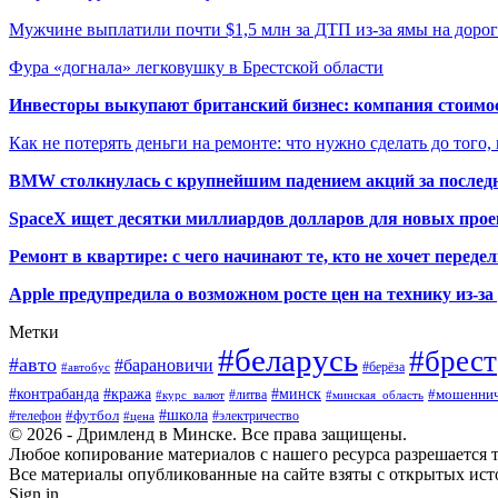
Мужчине выплатили почти $1,5 млн за ДТП из-за ямы на дорог
Фура «догнала» легковушку в Брестской области
Инвесторы выкупают британский бизнес: компания стоимос
Как не потерять деньги на ремонте: что нужно сделать до того,
BMW столкнулась с крупнейшим падением акций за последн
SpaceX ищет десятки миллиардов долларов для новых прое
Ремонт в квартире: с чего начинают те, кто не хочет перед
Apple предупредила о возможном росте цен на технику из-з
Метки
#беларусь
#брест
#авто
#барановичи
#автобус
#берёза
#кража
#минск
#контрабанда
#мошеннич
#курс_валют
#литва
#минская_область
#футбол
#школа
#телефон
#электричество
#цена
© 2026 - Дримленд в Минске. Все права защищены.
Любое копирование материалов с нашего ресурса разрешается тол
Все материалы опубликованные на сайте взяты с открытых исто
Sign in