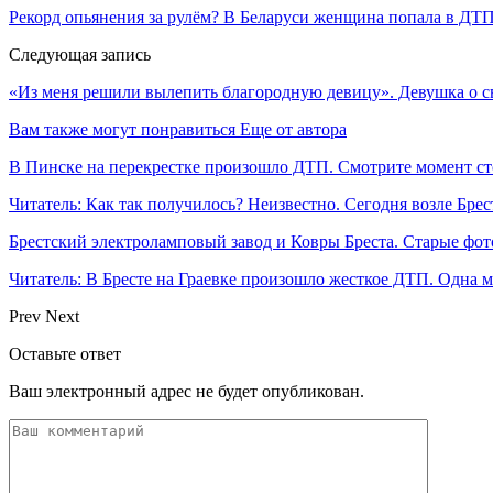
Рекорд опьянения за рулём? В Беларуси женщина попала в ДТП
Следующая запись
«Из меня решили вылепить благородную девицу». Девушка о с
Вам также могут понравиться
Еще от автора
В Пинске на перекрестке произошло ДТП. Смотрите момент с
Читатель: Как так получилось? Неизвестно. Сегодня возле Брес
Брестский электроламповый завод и Ковры Бреста. Старые фот
Читатель: В Бресте на Граевке произошло жесткое ДТП. Одна 
Prev
Next
Оставьте ответ
Ваш электронный адрес не будет опубликован.