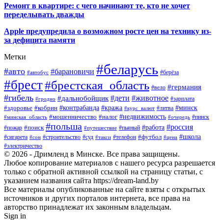
Ремонт в квартире: с чего начинают те, кто не хочет
переделывать дважды
Apple предупредила о возможном росте цен на технику из-
за дефицита памяти
Метки
#беларусь
#авто
#барановичи
#автобус
#берёза
#брест
#брестская_область
#германия
#вело
#гибель
#дети
#животное
#дальнобойщик
#гродно
#зарплата
#кража
#минск
#здоровье
#контрабанда
#кобрин
#курс_валют
#литва
#недвижимость
#мошенничество
#налог
#пинск
#минская_область
#очередь
#польша
#россия
#работа
#поиск
#пьяный
#пожар
#путешествие
#футбол
#школа
#сигарета
#суд
#телефон
#строительство
#такси
#цена
#сон
#электричество
© 2026 - Дримленд в Минске. Все права защищены.
Любое копирование материалов с нашего ресурса разрешается
только с обратной активной ссылкой на страницу статьи, с
указанием названия сайта https://dream-land.by
Все материалы опубликованные на сайте взяты с открытых
источников и других порталов интернета, все права на
авторство принадлежат их законным владельцам.
Sign in