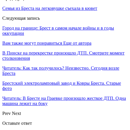
Семья из Бреста на легковушке съехала в кювет
Следующая запись
Город на границе: Брест в самом начале войны и в годы
оккупации
Вам также могут понравиться
Еще от автора
В Пинске на перекрестке произошло ДТП. Смотрите момент
столкновения
Читатель: Как так получилось? Неизвестно. Сегодня возле
Бреста
Брестский электроламповый завод и Ковры Бреста. Старые
фото
Читатель: В Бресте на Граевке произошло жесткое ДТП. Одна
машина лежит на боку
Prev
Next
Оставьте ответ