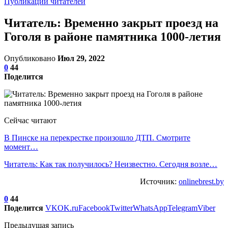
Публикации читателей
Читатель: Временно закрыт проезд на
Гоголя в районе памятника 1000-летия
Опубликовано
Июл 29, 2022
0
44
Поделится
Сейчас читают
В Пинске на перекрестке произошло ДТП. Смотрите
момент…
Читатель: Как так получилось? Неизвестно. Сегодня возле…
Источник:
onlinebrest.by
0
44
Поделится
VK
OK.ru
Facebook
Twitter
WhatsApp
Telegram
Viber
Предыдущая запись