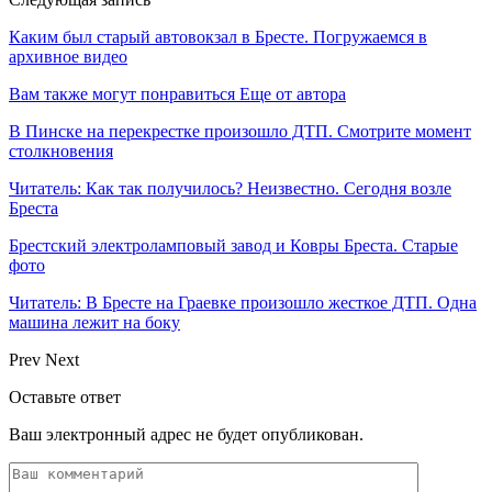
Каким был старый автовокзал в Бресте. Погружаемся в
архивное видео
Вам также могут понравиться
Еще от автора
В Пинске на перекрестке произошло ДТП. Смотрите момент
столкновения
Читатель: Как так получилось? Неизвестно. Сегодня возле
Бреста
Брестский электроламповый завод и Ковры Бреста. Старые
фото
Читатель: В Бресте на Граевке произошло жесткое ДТП. Одна
машина лежит на боку
Prev
Next
Оставьте ответ
Ваш электронный адрес не будет опубликован.