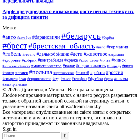
переделывать дважды
Apple предупредила о возможном росте цен на технику из-
за дефицита памяти
Метки
#беларусь
#авто
#барановичи
#автобус
#берёза
#брест
#брестская_область
#германия
#вело
#гибель
#дети
#животное
#дальнобойщик
#гродно
#зарплата
#кража
#минск
#здоровье
#контрабанда
#кобрин
#курс_валют
#литва
#недвижимость
#мошенничество
#налог
#пинск
#минская_область
#очередь
#польша
#россия
#работа
#поиск
#пьяный
#пожар
#путешествие
#футбол
#школа
#сигарета
#суд
#телефон
#строительство
#такси
#цена
#сон
#электричество
© 2026 - Дримленд в Минске. Все права защищены.
Любое копирование материалов с нашего ресурса разрешается
только с обратной активной ссылкой на страницу статьи, с
указанием названия сайта https://dream-land.by
Все материалы опубликованные на сайте взяты с открытых
источников и других порталов интернета, все права на
авторство принадлежат их законным владельцам.
Sign in