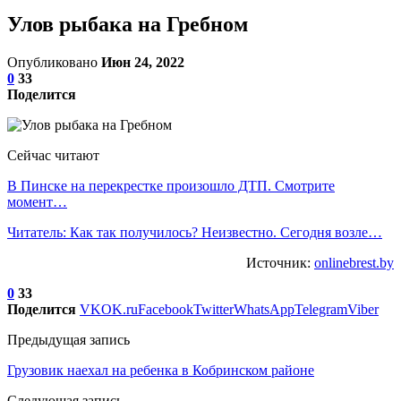
Улов рыбака на Гребном
Опубликовано
Июн 24, 2022
0
33
Поделится
Сейчас читают
В Пинске на перекрестке произошло ДТП. Смотрите
момент…
Читатель: Как так получилось? Неизвестно. Сегодня возле…
Источник:
onlinebrest.by
0
33
Поделится
VK
OK.ru
Facebook
Twitter
WhatsApp
Telegram
Viber
Предыдущая запись
Грузовик наехал на ребенка в Кобринском районе
Следующая запись