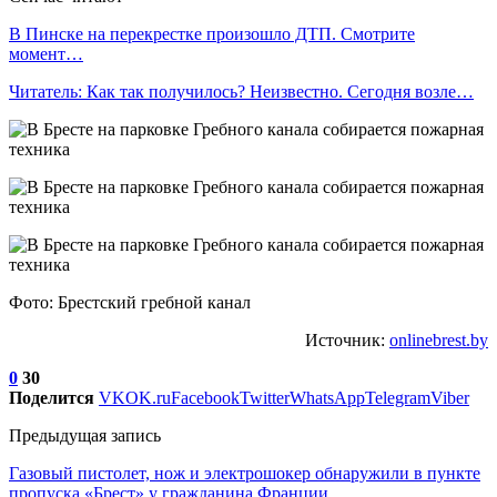
В Пинске на перекрестке произошло ДТП. Смотрите
момент…
Читатель: Как так получилось? Неизвестно. Сегодня возле…
Фото: Брестский гребной канал
Источник:
onlinebrest.by
0
30
Поделится
VK
OK.ru
Facebook
Twitter
WhatsApp
Telegram
Viber
Предыдущая запись
Газовый пистолет, нож и электрошокер обнаружили в пункте
пропуска «Брест» у гражданина Франции