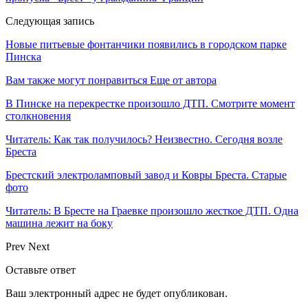
Следующая запись
Новые питьевые фонтанчики появились в городском парке
Пинска
Вам также могут понравиться
Еще от автора
В Пинске на перекрестке произошло ДТП. Смотрите момент
столкновения
Читатель: Как так получилось? Неизвестно. Сегодня возле
Бреста
Брестский электроламповый завод и Ковры Бреста. Старые
фото
Читатель: В Бресте на Граевке произошло жесткое ДТП. Одна
машина лежит на боку
Prev
Next
Оставьте ответ
Ваш электронный адрес не будет опубликован.