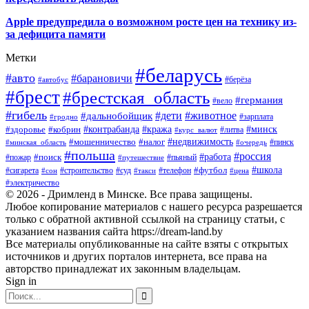
Apple предупредила о возможном росте цен на технику из-
за дефицита памяти
Метки
#беларусь
#авто
#барановичи
#автобус
#берёза
#брест
#брестская_область
#германия
#вело
#гибель
#дети
#животное
#дальнобойщик
#гродно
#зарплата
#кража
#минск
#здоровье
#контрабанда
#кобрин
#курс_валют
#литва
#недвижимость
#мошенничество
#налог
#пинск
#минская_область
#очередь
#польша
#россия
#работа
#поиск
#пьяный
#пожар
#путешествие
#футбол
#школа
#сигарета
#суд
#телефон
#строительство
#такси
#цена
#сон
#электричество
© 2026 - Дримленд в Минске. Все права защищены.
Любое копирование материалов с нашего ресурса разрешается
только с обратной активной ссылкой на страницу статьи, с
указанием названия сайта https://dream-land.by
Все материалы опубликованные на сайте взяты с открытых
источников и других порталов интернета, все права на
авторство принадлежат их законным владельцам.
Sign in