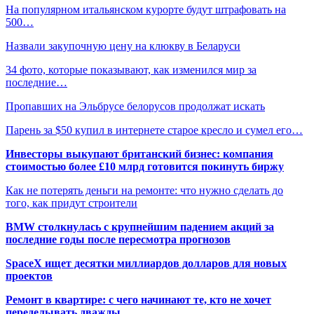
На популярном итальянском курорте будут штрафовать на
500…
Назвали закупочную цену на клюкву в Беларуси
34 фото, которые показывают, как изменился мир за
последние…
Пропавших на Эльбрусе белорусов продолжат искать
Парень за $50 купил в интернете старое кресло и сумел его…
Инвесторы выкупают британский бизнес: компания
стоимостью более £10 млрд готовится покинуть биржу
Как не потерять деньги на ремонте: что нужно сделать до
того, как придут строители
BMW столкнулась с крупнейшим падением акций за
последние годы после пересмотра прогнозов
SpaceX ищет десятки миллиардов долларов для новых
проектов
Ремонт в квартире: с чего начинают те, кто не хочет
переделывать дважды