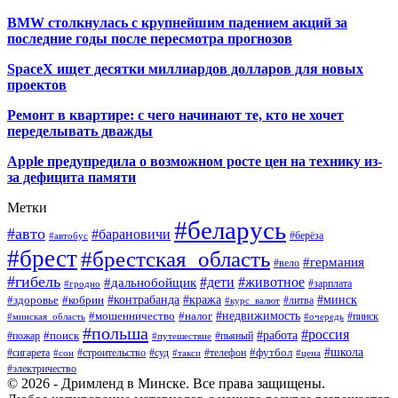
BMW столкнулась с крупнейшим падением акций за
последние годы после пересмотра прогнозов
SpaceX ищет десятки миллиардов долларов для новых
проектов
Ремонт в квартире: с чего начинают те, кто не хочет
переделывать дважды
Apple предупредила о возможном росте цен на технику из-
за дефицита памяти
Метки
#беларусь
#авто
#барановичи
#автобус
#берёза
#брест
#брестская_область
#германия
#вело
#гибель
#дети
#животное
#дальнобойщик
#гродно
#зарплата
#кража
#минск
#здоровье
#контрабанда
#кобрин
#курс_валют
#литва
#недвижимость
#мошенничество
#налог
#пинск
#минская_область
#очередь
#польша
#россия
#работа
#поиск
#пьяный
#пожар
#путешествие
#футбол
#школа
#сигарета
#суд
#телефон
#строительство
#такси
#цена
#сон
#электричество
© 2026 - Дримленд в Минске. Все права защищены.