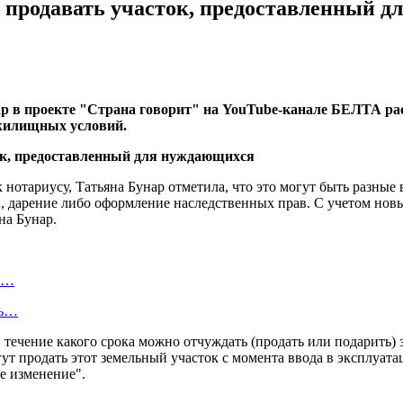
ет продавать участок, предоставленный 
р в проекте "Страна говорит" на YouTube-канале БЕЛТА расс
жилищных условий.
нотариусу, Татьяна Бунар отметила, что это могут быть разные 
, дарение либо оформление наследственных прав. С учетом новы
на Бунар.
е…
ть…
 в течение какого срока можно отчуждать (продать или подарить
т продать этот земельный участок с момента ввода в эксплуата
е изменение".