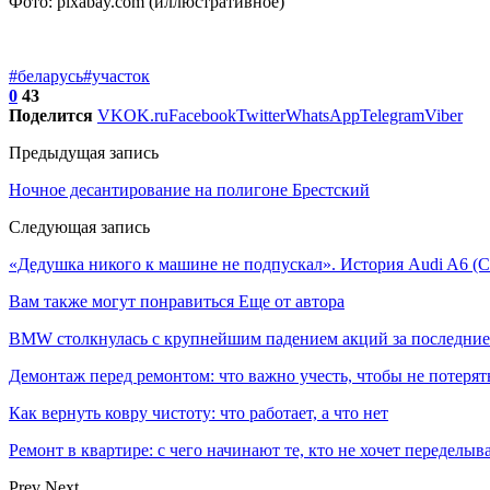
Фото: pixabay.com (иллюстративное)
#беларусь
#участок
0
43
Поделится
VK
OK.ru
Facebook
Twitter
WhatsApp
Telegram
Viber
Предыдущая запись
Ночное десантирование на полигоне Брестский
Следующая запись
«Дедушка никого к машине не подпускал». История Audi A6 (С4)
Вам также могут понравиться
Еще от автора
BMW столкнулась с крупнейшим падением акций за последние
Демонтаж перед ремонтом: что важно учесть, чтобы не потерят
Как вернуть ковру чистоту: что работает, а что нет
Ремонт в квартире: с чего начинают те, кто не хочет переделы
Prev
Next