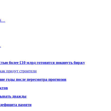
ой…
…
тью более £10 млрд готовится покинуть биржу
 как придут строители
ие годы после пересмотра прогнозов
ктов
елывать дважды
а дефицита памяти