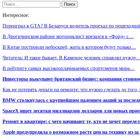
Интересное:
Переиграл в GTA? В Беларуси водитель проехал по пешеходн
В Дрогичинском районе мотоциклист врезался в «Форд» с…
В Китае построили небоскреб, жить в котором будут только…
Читатель: И такое бывает. В Каменце человек справлял нужду
В рейтинге самых высокооплачиваемых спортсменов мира…
Инвесторы выкупают британский бизнес: компания стоимос
Как не потерять деньги на ремонте: что нужно сделать до того,
BMW столкнулась с крупнейшим падением акций за последн
SpaceX ищет десятки миллиардов долларов для новых прое
Ремонт в квартире: с чего начинают те, кто не хочет перед
Apple предупредила о возможном росте цен на технику из-з