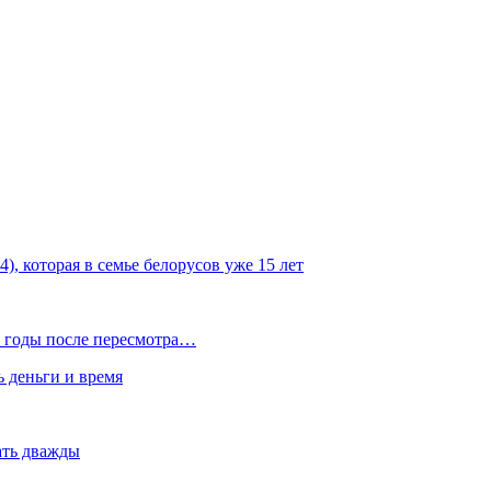
, которая в семье белорусов уже 15 лет
 годы после пересмотра…
ь деньги и время
вать дважды