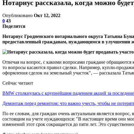
Нотариус рассказала, когда можно буд
Опубликовано
Окт 12, 2022
0
43
Поделится
Нотариус Гродненского нотариального округа Татьяна Буна
предоставленный гражданам, нуждающимся в улучшении 
Отвечая на вопрос, с какими вопросами граждане обращаются к 
то вопросы касаются правил сделки. Например, купли-продажи
оформления сделок на земельный участок", — рассказала Татья
Сейчас читают
BMW столкнулась с крупнейшим падением акций за последни
Демонтаж перед ремонтом: что важно учесть, чтобы не потеря
По ее словам, для граждан очень актуальным является вопрос,
состоящим на учете нуждающихся: "В настоящее время они могу
изменений этот срок сокращается до пяти лет. Это существенно