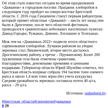
Об этом стало известно сегодня во время празднования
«Дажынок» в городском поселке. Праздник хлеборобов в
следующем году пройдет на северо-востоке Брестской
области. С 2016 года Ганцевичи станут первым райцентром,
который примет областные «Дажынкі» – шесть лет назад они
были в Дрогичине, после чего областной фестиваль
проводился в сравнительно небольших населенных пунктах:
Давид-Городке, Ружанах, Дивине, Логишине и Телеханах.
Меж тем на «Дажынках-2022» подвели итоги областного
соревнования хлеборобов. Лучшим районом на уборке
зерновых стал Ляховичский, второе место досталось
Дрогичинскому району, а третье – Пружанскому. Более 200
тружеников села были отмечены грамотами,
благодарностями, денежными премиями и ценными
подарками. Губернатор области Юрий Шулейко отметил, что
Брестская область впервые собрала 194 тысячи тонн озимого
рапса и около 1,4 млн тонн зерна (без учета кукурузы).
Средняя урожайность зерновых составила почти 40 ц/га,
рапса – 29 ц/га.
Источник:
onlinebrest.by
#брестская_область
#ганцевичи
#дажынки
0
29