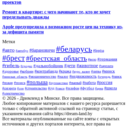
проектов
Ремонт в квартире: с чего начинают те, кто не хочет
переделывать дважды
Apple предупредила о возможном росте цен на технику из-
за дефицита памяти
Метки
#беларусь
#авто
#барановичи
#автобус
#берёза
#брест
#брестская_область
#германия
#вело
#гибель
#дети
#животное
#дальнобойщик
#гродно
#зарплата
#кража
#минск
#здоровье
#контрабанда
#кобрин
#курс_валют
#литва
#недвижимость
#мошенничество
#налог
#пинск
#минская_область
#очередь
#польша
#россия
#работа
#поиск
#пьяный
#пожар
#путешествие
#футбол
#школа
#сигарета
#суд
#телефон
#строительство
#такси
#цена
#сон
#электричество
© 2026 - Дримленд в Минске. Все права защищены.
Любое копирование материалов с нашего ресурса разрешается
только с обратной активной ссылкой на страницу статьи, с
указанием названия сайта https://dream-land.by
Все материалы опубликованные на сайте взяты с открытых
источников и других порталов интернета, все права на