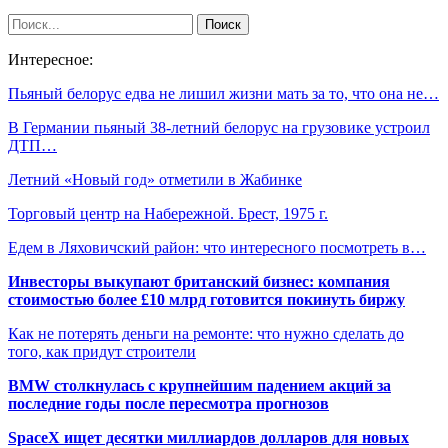
Интересное:
Пьяный белорус едва не лишил жизни мать за то, что она не…
В Германии пьяный 38-летний белорус на грузовике устроил
ДТП…
Летний «Новый год» отметили в Жабинке
Торговый центр на Набережной. Брест, 1975 г.
Едем в Ляховичский район: что интересного посмотреть в…
Инвесторы выкупают британский бизнес: компания
стоимостью более £10 млрд готовится покинуть биржу
Как не потерять деньги на ремонте: что нужно сделать до
того, как придут строители
BMW столкнулась с крупнейшим падением акций за
последние годы после пересмотра прогнозов
SpaceX ищет десятки миллиардов долларов для новых