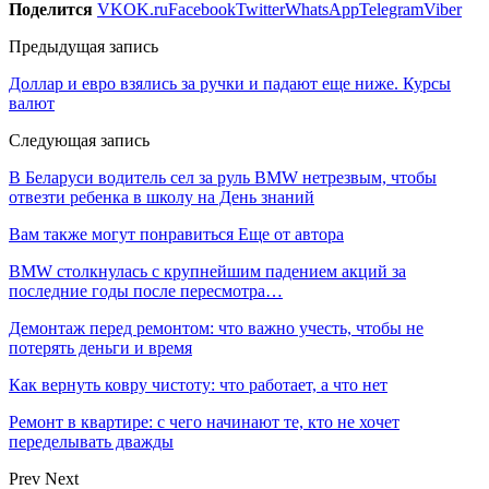
Поделится
VK
OK.ru
Facebook
Twitter
WhatsApp
Telegram
Viber
Предыдущая запись
Доллар и евро взялись за ручки и падают еще ниже. Курсы
валют
Следующая запись
В Беларуси водитель сел за руль BMW нетрезвым, чтобы
отвезти ребенка в школу на День знаний
Вам также могут понравиться
Еще от автора
BMW столкнулась с крупнейшим падением акций за
последние годы после пересмотра…
Демонтаж перед ремонтом: что важно учесть, чтобы не
потерять деньги и время
Как вернуть ковру чистоту: что работает, а что нет
Ремонт в квартире: с чего начинают те, кто не хочет
переделывать дважды
Prev
Next